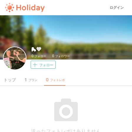
ログイン
🛼💙
0
0
フォロー
フォロワー
フォロー
1
0
トップ
プラン
フォトレポ
送ったフォトレポはありません