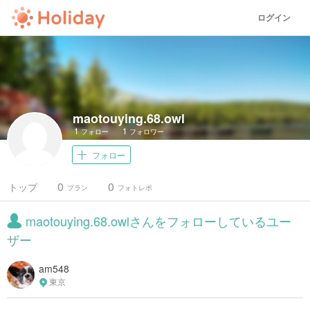
ログイン
maotouying.68.owl
1
1
フォロー
フォロワー
フォロー
0
0
トップ
プラン
フォトレポ
maotouying.68.owlさんをフォローしているユー
ザー
am548
東京