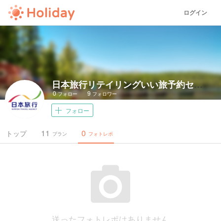
ログイン
日本旅行リテイリングいい旅予約センター
0
9
フォロー
フォロワー
フォロー
11
0
トップ
プラン
フォトレポ
送ったフォトレポはありません