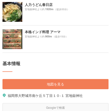
人力うどん春日店
1920m
宮地嶽神社より約
（徒歩33分）
本格インド料理 アーマ
900m
宮地嶽神社より約
（徒歩15分）
基本情報
地図を見る
福岡県大野城市南ケ丘５丁目１０-１ 宮地嶽神社
Googleで検索