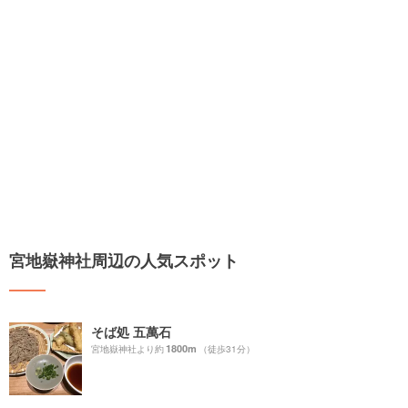
宮地嶽神社周辺の人気スポット
そば処 五萬石
1800m
宮地嶽神社より約
（徒歩31分）