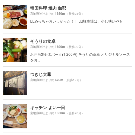
韓国料理 焼肉 伽耶
1680m
宮地嶽神社より約
（徒歩28分）
☝🏻めっちゃおいしかった！！ ☝🏻駐車場は、少し狭いやも
そうりの食卓
1690m
宮地嶽神社より約
（徒歩29分）
お弁当3種 ①ポーク(1,200円) そうりの食卓 オリジナルソース
をお...
つきじ大鳳
670m
宮地嶽神社より約
（徒歩12分）
キッチン よい一日
1650m
宮地嶽神社より約
（徒歩28分）