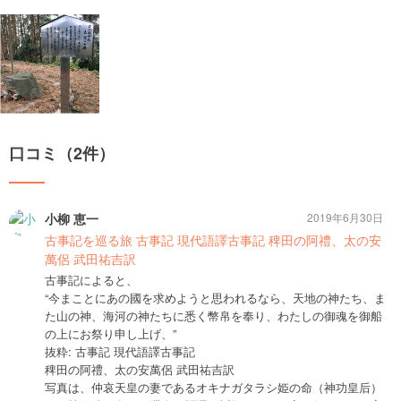
口コミ（2件）
小柳 恵一
2019年6月30日
古事記を巡る旅 古事記 現代語譯古事記 稗田の阿禮、太の安
萬侶 武田祐吉訳
古事記によると、
“今まことにあの國を求めようと思われるなら、天地の神たち、ま
た山の神、海河の神たちに悉く幣帛を奉り、わたしの御魂を御船
の上にお祭り申し上げ、”
抜粋: 古事記 現代語譯古事記
稗田の阿禮、太の安萬侶 武田祐吉訳
写真は、仲哀天皇の妻であるオキナガタラシ姫の命（神功皇后）