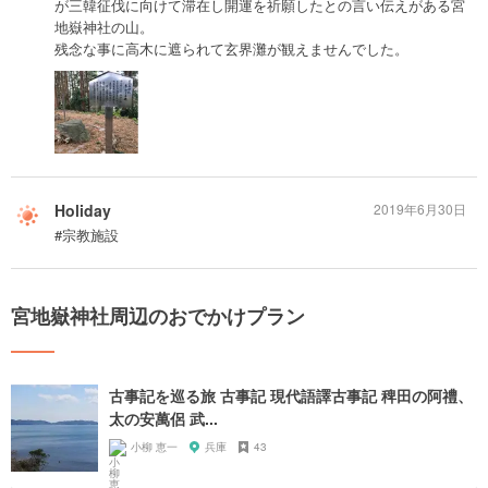
が三韓征伐に向けて滞在し開運を祈願したとの言い伝えがある宮
地嶽神社の山。
残念な事に高木に遮られて玄界灘が観えませんでした。
Holiday
2019年6月30日
#宗教施設
宮地嶽神社周辺のおでかけプラン
古事記を巡る旅 古事記 現代語譯古事記 稗田の阿禮、
太の安萬侶 武...
小柳 恵一
兵庫
43