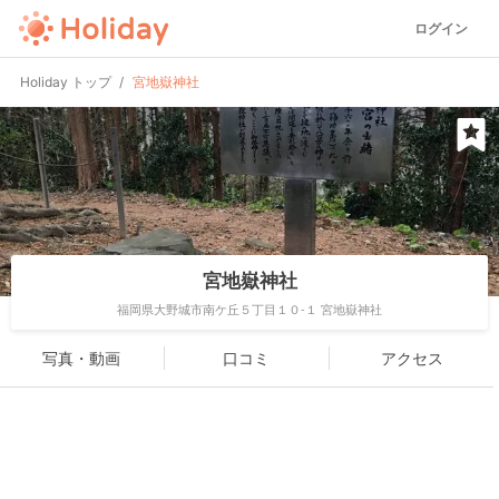
ログイン
Holiday トップ
宮地嶽神社
宮地嶽神社
福岡県大野城市南ケ丘５丁目１０-１ 宮地嶽神社
写真・動画
口コミ
アクセス