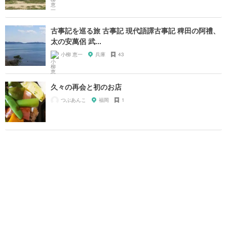
古事記を巡る旅 古事記 現代語譯古事記 稗田の阿禮、
太の安萬侶 武...
小柳 恵一
兵庫
43
久々の再会と初のお店
つぶあんこ
福岡
1