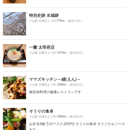
特別史跡 水城跡
770m
そば処 五萬石より約
（徒歩13分）
一蘭 太宰府店
1270m
そば処 五萬石より約
（徒歩22分）
ママズキッチン～縁(えん)～
1290m
そば処 五萬石より約
（徒歩22分）
無添加料理の健康レストランです
そうりの食卓
1890m
そば処 五萬石より約
（徒歩32分）
お弁当3種 ①ポーク(1,200円) そうりの食卓 オリジナルソース
をお...