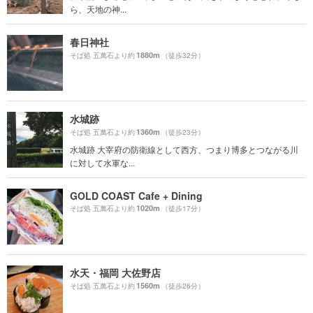
ら、天地の神...
春日神社
1880m
そば処 五萬石より約
（徒歩32分）
水城跡
1360m
そば処 五萬石より約
（徒歩23分）
水城跡 大宰府の防衛線として西方、つまり博多とつながる川
に対して水軍な...
GOLD COAST Cafe + Dining
1020m
そば処 五萬石より約
（徒歩17分）
水天・福岡 大佐野店
1560m
そば処 五萬石より約
（徒歩26分）