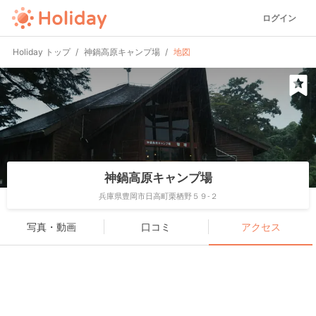
ログイン
Holiday トップ
神鍋高原キャンプ場
地図
神鍋高原キャンプ場
兵庫県豊岡市日高町栗栖野５９-２
写真・動画
口コミ
アクセス