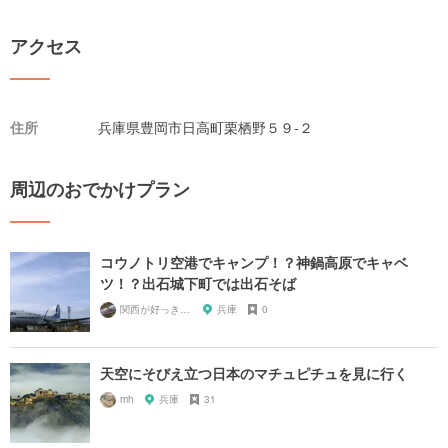
アクセス
住所
兵庫県豊岡市日高町栗栖野５９-２
周辺のおでかけプラン
コウノトリ空港でキャンプ！？神鍋高原でキャベ
ツ！？出石城下町では出石そば
関西が好っきゃねん
兵庫
0
天空にそびえ立つ日本のマチュピチュを見に行く
mh
兵庫
31