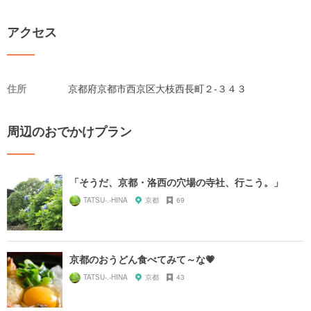
アクセス
住所
京都府京都市西京区大枝西長町２-３４３
周辺のおでかけプラン
「そうだ、京都・洛西の穴場の寺社、行こう。」
TATSU-.-HINA
京都
69
京都のおうどん食べてみて～な💗
TATSU-.-HINA
京都
43