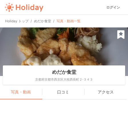
ログイン
Holiday トップ
めだか食堂
写真・動画一覧
めだか食堂
京都府京都市西京区大枝西長町２-３４３
写真・動画
口コミ
アクセス