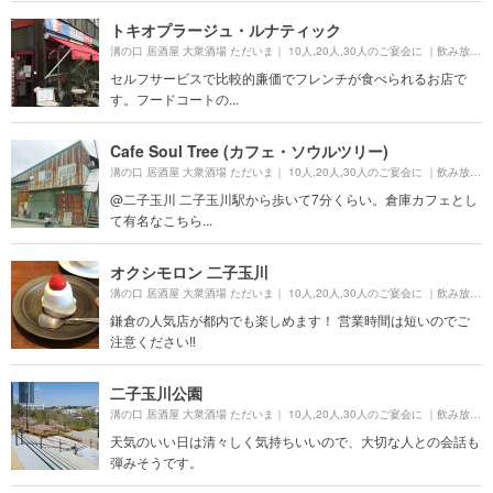
トキオプラージュ・ルナティック
溝の口 居酒屋 大衆酒場 ただいま｜ 10人,20人,30人のご宴会に ｜飲み放題 モツ煮 ちょい飲み 歓迎会 送別会 二次会より約
セルフサービスで比較的廉価でフレンチが食べられるお店で
す。フードコートの...
Cafe Soul Tree (カフェ・ソウルツリー)
溝の口 居酒屋 大衆酒場 ただいま｜ 10人,20人,30人のご宴会に ｜飲み放題 モツ煮 ちょい飲み 歓迎会 送別会 二次会より約
@二子玉川 二子玉川駅から歩いて7分くらい。倉庫カフェとし
て有名なこちら...
オクシモロン 二子玉川
溝の口 居酒屋 大衆酒場 ただいま｜ 10人,20人,30人のご宴会に ｜飲み放題 モツ煮 ちょい飲み 歓迎会 送別会 二次会より約
鎌倉の人気店が都内でも楽しめます！ 営業時間は短いのでご
注意ください‼︎
二子玉川公園
溝の口 居酒屋 大衆酒場 ただいま｜ 10人,20人,30人のご宴会に ｜飲み放題 モツ煮 ちょい飲み 歓迎会 送別会 二次会より約
天気のいい日は清々しく気持ちいいので、大切な人との会話も
弾みそうです。