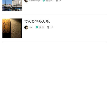
aikostarjp
神奈川
9
でんとdeらんち。
Juri
東京
10