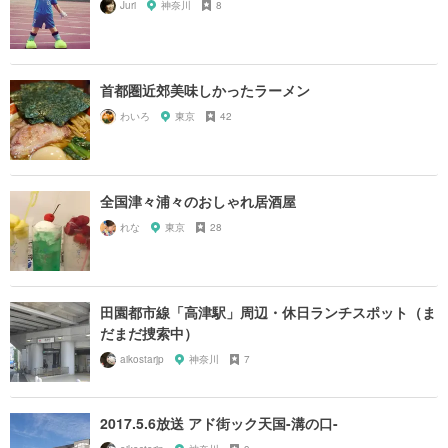
Juri
神奈川
8
首都圏近郊美味しかったラーメン
わいろ
東京
42
全国津々浦々のおしゃれ居酒屋
れな
東京
28
田園都市線「高津駅」周辺・休日ランチスポット（ま
だまだ捜索中）
aikostarjp
神奈川
7
2017.5.6放送 アド街ック天国-溝の口-