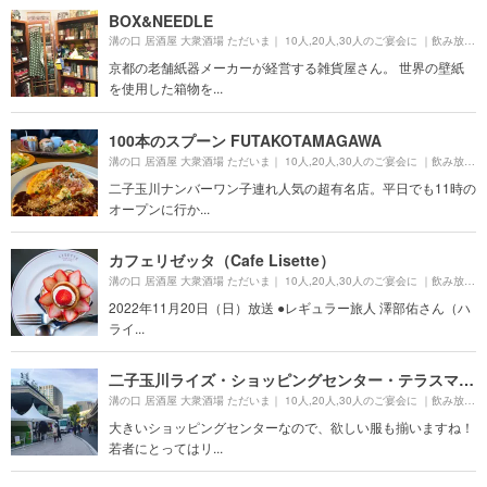
BOX&NEEDLE
溝の口 居酒屋 大衆酒場 ただいま｜ 10人,20人,30人のご宴会に ｜飲み放題 モツ煮 ちょい飲み 歓迎会 送別会 二次会より約
京都の老舗紙器メーカーが経営する雑貨屋さん。 世界の壁紙
を使用した箱物を...
100本のスプーン FUTAKOTAMAGAWA
溝の口 居酒屋 大衆酒場 ただいま｜ 10人,20人,30人のご宴会に ｜飲み放題 モツ煮 ちょい飲み 歓迎会 送別会 二次会より約
二子玉川ナンバーワン子連れ人気の超有名店。平日でも11時の
オープンに行か...
カフェリゼッタ（Cafe Lisette）
溝の口 居酒屋 大衆酒場 ただいま｜ 10人,20人,30人のご宴会に ｜飲み放題 モツ煮 ちょい飲み 歓迎会 送別会 二次会より約
2022年11月20日（日）放送 ●レギュラー旅人 澤部佑さん（ハ
ライ...
二子玉川ライズ・ショッピングセンター・テラスマーケット
溝の口 居酒屋 大衆酒場 ただいま｜ 10人,20人,30人のご宴会に ｜飲み放題 モツ煮 ちょい飲み 歓迎会 送別会 二次会より約
大きいショッピングセンターなので、欲しい服も揃いますね！
若者にとってはリ...