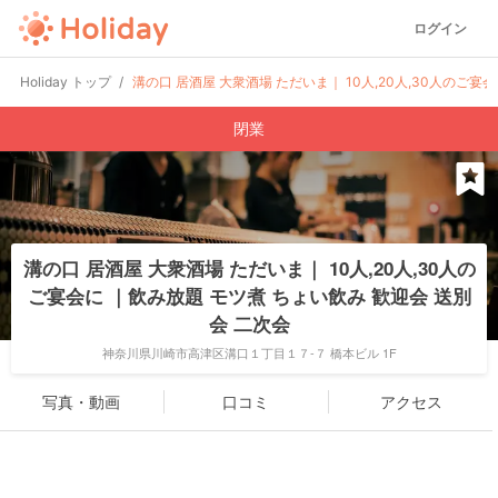
ログイン
Holiday トップ
溝の口 居酒屋 大衆酒場 ただいま｜ 10人,20人,30人のご宴
閉業
溝の口 居酒屋 大衆酒場 ただいま｜ 10人,20人,30人の
ご宴会に ｜飲み放題 モツ煮 ちょい飲み 歓迎会 送別
会 二次会
神奈川県川崎市高津区溝口１丁目１７-７ 橋本ビル 1F
写真・動画
口コミ
アクセス