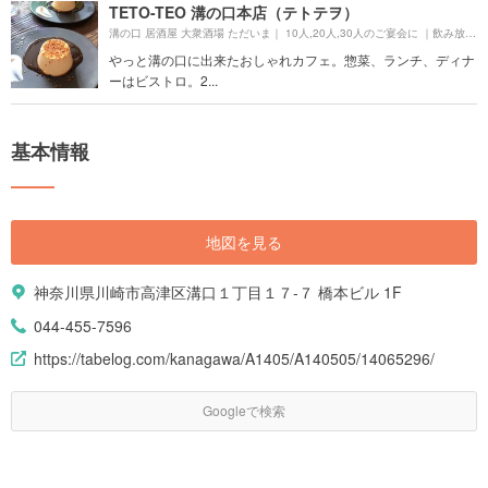
TETO-TEO 溝の口本店（テトテヲ）
溝の口 居酒屋 大衆酒場 ただいま｜ 10人,20人,30人のご宴会に ｜飲み放題 モツ煮 ちょい飲み 歓迎会 送別会 二次会より約
やっと溝の口に出来たおしゃれカフェ。惣菜、ランチ、ディナ
ーはビストロ。2...
基本情報
地図を見る
神奈川県川崎市高津区溝口１丁目１７-７ 橋本ビル 1F
044-455-7596
https://tabelog.com/kanagawa/A1405/A140505/14065296/
Googleで検索