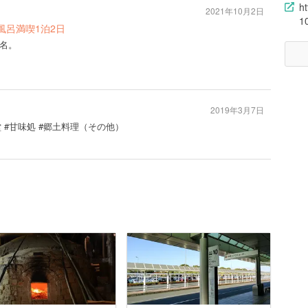
h
2021年10月2日
1
風呂満喫1泊2日
名。
2019年3月7日
堂 #甘味処 #郷土料理（その他）