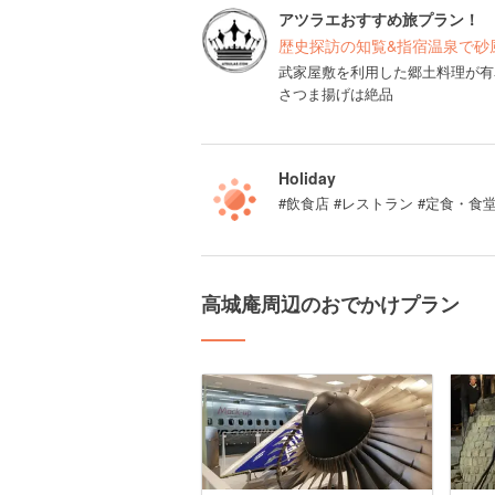
アツラエおすすめ旅プラン！
歴史探訪の知覧&指宿温泉で砂
武家屋敷を利用した郷土料理が有
さつま揚げは絶品
Holiday
#飲食店 #レストラン #定食・食
高城庵周辺のおでかけプラン