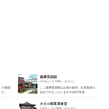
薩摩英国館
130m
高城庵より約
（徒歩3分）
』の撮影
ここ薩摩英国館はお茶の栽培、紅茶製造を
...
自社で行なっています🌱2007年英...
ホタル館富屋食堂
700m
高城庵より約
（徒歩12分）