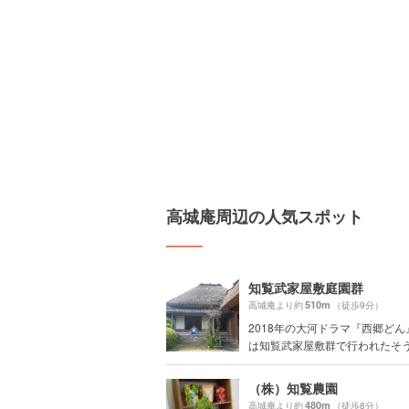
高城庵周辺の人気スポット
知覧武家屋敷庭園群
510m
高城庵より約
（徒歩9分）
2018年の大河ドラマ『西郷どん
は知覧武家屋敷群で行われたそうで
（株）知覧農園
480m
高城庵より約
（徒歩8分）