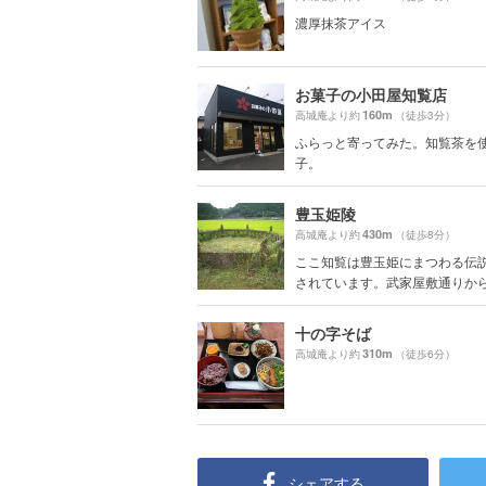
濃厚抹茶アイス
お菓子の小田屋知覧店
160m
高城庵より約
（徒歩3分）
ふらっと寄ってみた。知覧茶を
子。
豊玉姫陵
430m
高城庵より約
（徒歩8分）
ここ知覧は豊玉姫にまつわる伝
されています。武家屋敷通りから10
十の字そば
310m
高城庵より約
（徒歩6分）
シェアする