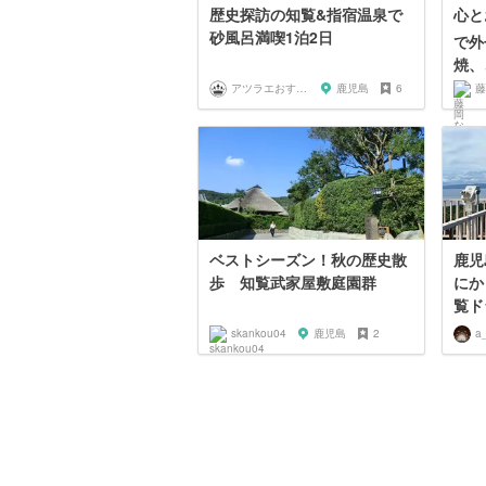
歴史探訪の知覧&指宿温泉で
心と
砂風呂満喫1泊2日
で外
焼、
アツラエおすすめ旅プラン！
鹿児島
6
藤
ベストシーズン！秋の歴史散
鹿児
歩 知覧武家屋敷庭園群
にか
覧ド
skankou04
鹿児島
2
a