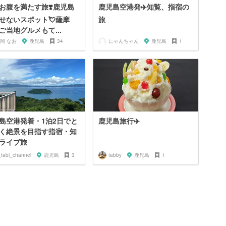
お腹を満たす旅❣️鹿児島
鹿児島空港発✈️知覧、指宿の
せないスポット💘薩摩
旅
ご当地グルメもて...
岡 なお
鹿児島
34
にゃんちゃん
鹿児島
1
島空港発着・1泊2日でと
鹿児島旅行✈️
く絶景を目指す指宿・知
ライブ旅
_tabi_channel
鹿児島
3
tabby
鹿児島
1