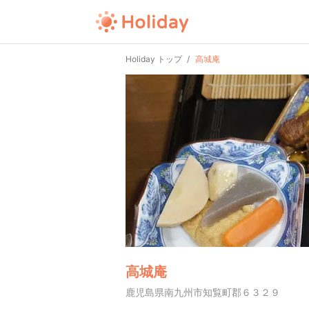
Holiday トップ
高城庵
高城庵
鹿児島県南九州市知覧町郡６３２９