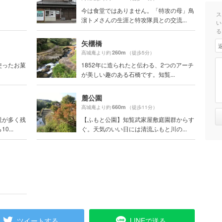
今は食堂ではありません。「特攻の母」鳥
ス
濵トメさんの生涯と特攻隊員との交流...
い
る
矢櫃橋
260m
高城庵より約
（徒歩5分）
使ったお菓
1852年に造られたと伝わる、2つのアーチ
が美しい趣のある石橋です。知覧...
麓公園
660m
高城庵より約
（徒歩11分）
説が多く残
【ふもと公園】知覧武家屋敷庭園群からす
...
ぐ。天気のいい日には清流ふもと川の...
ツイートする
LINEで送る