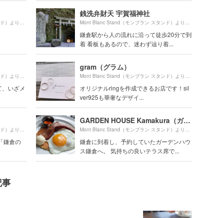
銭洗弁財天 宇賀福神社
1690m
1380m
Mont Blanc Stand（モンブラン スタンド）より約
（徒歩29分）
Mont Blanc Stand（モンブラン スタンド）より約
（徒
鎌倉駅から人の流れに沿って徒歩20分で到
着 看板もあるので、迷わず辿り着...
gram（グラム）
340m
800m
Mont Blanc Stand（モンブラン スタンド）より約
（徒歩6分）
Mont Blanc Stand（モンブラン スタンド）より約
（徒
て、いざメ
オリジナルringを作成できるお店です！sil
ver925も華奢なデザイ...
GARDEN HOUSE Kamakura（ガーデンハウス）
800m
540m
Mont Blanc Stand（モンブラン スタンド）より約
（徒歩14分）
Mont Blanc Stand（モンブラン スタンド）より約
（徒
月号「鎌倉の
鎌倉に到着し、予約していたガーデンハウ
ス鎌倉へ。 気持ちの良いテラス席で...
記事