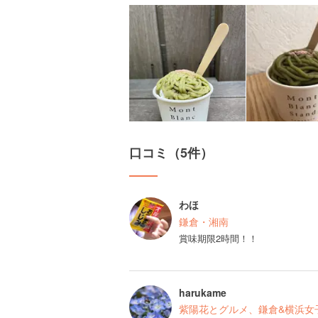
口コミ（5件）
わほ
鎌倉・湘南
賞味期限2時間！！
harukame
紫陽花とグルメ、鎌倉&横浜女