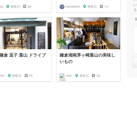
い
ほ
神奈川
28
harukame
神奈川
14
る
鎌倉 逗子 葉山 ドライブ
鎌倉湘南茅ヶ崎葉山の美味し
いもの
iho
神奈川
35
orso
神奈川
36