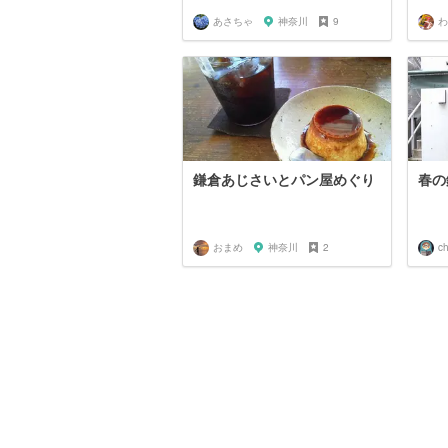
あさちゃ
神奈川
9
わ
鎌倉あじさいとパン屋めぐり
春の
おまめ
神奈川
2
ch