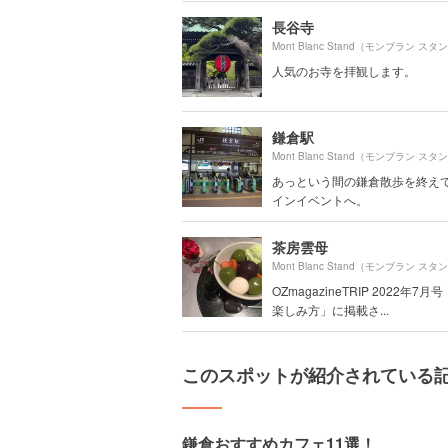
長谷寺
人気のお寺を拝観します。
鎌倉駅
あっという間の鎌倉散歩を終え
インイベントへ。
茶房雲母
OZmagazineTRIP 2022年7
楽しみ方」に掲載さ...
このスポットが紹介されている
鎌倉おすすめカフェ11選！