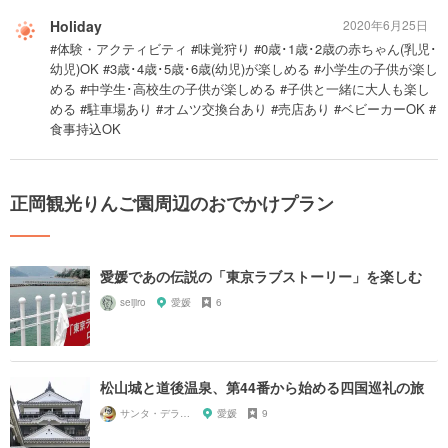
Holiday
2020年6月25日
#体験・アクティビティ #味覚狩り #0歳･1歳･2歳の赤ちゃん(乳児･
幼児)OK #3歳･4歳･5歳･6歳(幼児)が楽しめる #小学生の子供が楽し
める #中学生･高校生の子供が楽しめる #子供と一緒に大人も楽し
める #駐車場あり #オムツ交換台あり #売店あり #ベビーカーOK #
食事持込OK
正岡観光りんご園周辺のおでかけプラン
愛媛であの伝説の「東京ラブストーリー」を楽しむ
seijiro
愛媛
6
松山城と道後温泉、第44番から始める四国巡礼の旅
サンタ・デラックス
愛媛
9