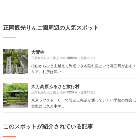
正岡観光りんご園周辺の人気スポット
大寶寺
1890m
正岡観光りんご園より約
（徒歩32分）
松山からひと山越えて到達できる隠れ里という雰囲気があるエ
リア。札所は深い...
久万高原ふるさと旅行村
1220m
正岡観光りんご園より約
（徒歩21分）
東京ラブストーリーで設定上完治が通っていた小学校の舞台は
実際には久万中学...
このスポットが紹介されている記事