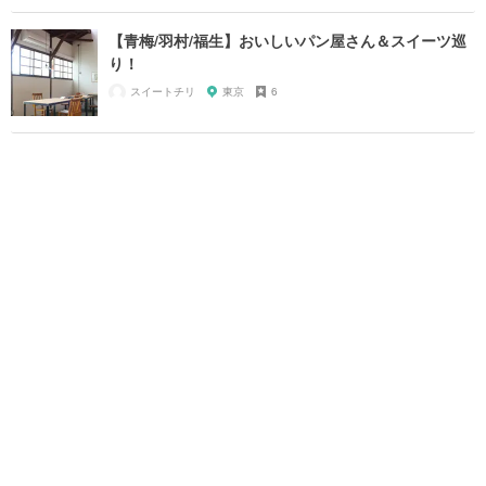
【青梅/羽村/福生】おいしいパン屋さん＆スイーツ巡
り！
スイートチリ
東京
6