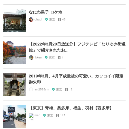
なにわ男子 ロケ地
ohagi
東京
45
【2022年3月20日放送分】フジテレビ「なりゆき街道
旅」で紹介されたお...
Ikkun
東京
1
2019年3月、4月平成最後の可愛い、カッコイイ限定
御朱印
ym2525ym
東京
12
【東京】青梅、奥多摩、福生、羽村【西多摩】
mac
東京
113