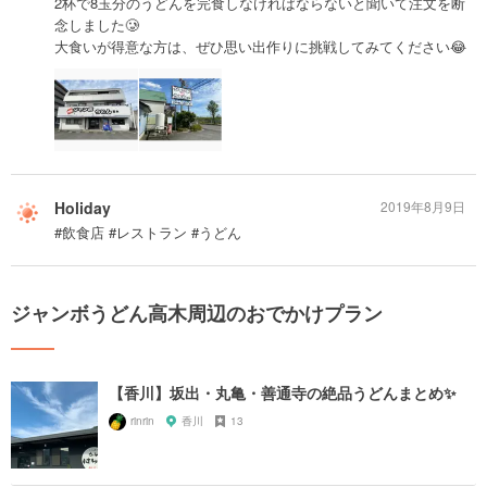
2杯で8玉分のうどんを完食しなければならないと聞いて注文を断
念しました🥲
大食いが得意な方は、ぜひ思い出作りに挑戦してみてください😂
Holiday
2019年8月9日
#飲食店 #レストラン #うどん
ジャンボうどん高木周辺のおでかけプラン
【香川】坂出・丸亀・善通寺の絶品うどんまとめ✨
rinrin
香川
13