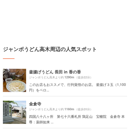
ジャンボうどん高木周辺の人気スポット
釜揚げうどん 長田 in 香の香
1290m
ジャンボうどん高木より約
（徒歩22分）
このお店もおススメで、行列覚悟のお店。 釜揚げ３玉（1,100
円）をペロ...
金倉寺
1160m
ジャンボうどん高木より約
（徒歩20分）
四国八十八ヶ所 第七十六番札所 鶏足山 宝幢院 金倉寺 本
尊：薬師如来 ...