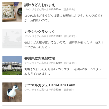
讃岐うどんおおまえ
680m
ジャンボうどん高木より約
（徒歩12分）
コシのあるざるうどんは癖にる美味しさです。セルフ式です
が、店内広いので、...
カラシヤクラシック
1110m
ジャンボうどん高木より約
（徒歩19分）
夜はうどん屋が空いてないので。 囲炉裏があったり、薪スト
ーブがあったりと...
香川県立丸亀競技場
1420m
ジャンボうどん高木より約
（徒歩24分）
丸亀まで行ったら是非J２のカマターレ讃岐のホームスタジア
ムも見ておきまし...
アニマルカフェ Haru-Haru Farm
350m
ジャンボうどん高木より約
（徒歩6分）