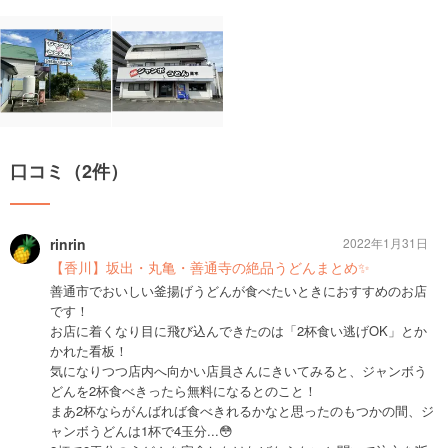
口コミ（2件）
rinrin
2022年1月31日
【香川】坂出・丸亀・善通寺の絶品うどんまとめ✨
善通市でおいしい釜揚げうどんが食べたいときにおすすめのお店
です！
お店に着くなり目に飛び込んできたのは「2杯食い逃げOK」とか
かれた看板！
気になりつつ店内へ向かい店員さんにきいてみると、ジャンボう
どんを2杯食べきったら無料になるとのこと！
まあ2杯ならがんばれば食べきれるかなと思ったのもつかの間、ジ
ャンボうどんは1杯で4玉分...😳