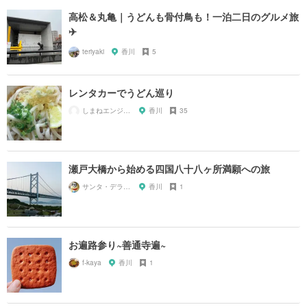
高松＆丸亀｜うどんも骨付鳥も！一泊二日のグルメ旅
✈️
teriyaki
香川
5
レンタカーでうどん巡り
しまねエンジニアの一人暮らし
香川
35
瀬戸大橋から始める四国八十八ヶ所満願への旅
サンタ・デラックス
香川
1
お遍路参り~善通寺遍~
f-kaya
香川
1