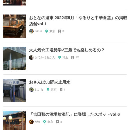
おとなの週末 2022年5月「ゆるりと中華食堂」の掲載
店舗vol.1
Ikkun
東京
3
大人気☆工場見学♪三歳でも楽しめるの？
おでかけおかん
埼玉
12
おさんぽ🚶‍♀️野火止用水
れいな
東京
1
「吉田類の酒場放浪記」に登場したスポットvol.6
kiko
東京
3