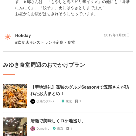
す。五郎さんは、「もやしと肉のピリ辛イタメ」の他にも「味噌
にんにく」、「餃子」、更にはやきとりまで注文！
お昼からお腹がはちきれそうになっています。
Holiday
2019年1月28日
#飲食店 #レストラン #定食・食堂
みゆき食堂周辺のおでかけプラン
【聖地巡礼】孤独のグルメSeason4で五郎さんが訪
れたお店まとめ！
孤独のグルメ大好き芸人
東京
9
清瀬で美味しくロケ地巡り。
Dumpling
東京
1