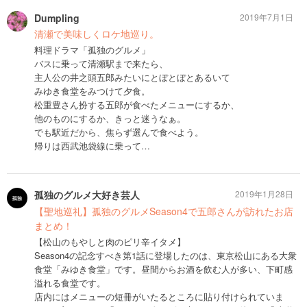
Dumpling
2019年7月1日
清瀬で美味しくロケ地巡り。
料理ドラマ「孤独のグルメ」
バスに乗って清瀬駅まで来たら、
主人公の井之頭五郎みたいにとぼとぼとあるいて
みゆき食堂をみつけて夕食。
松重豊さん扮する五郎が食べたメニューにするか、
他のものにするか、きっと迷うなぁ。
でも駅近だから、焦らず選んで食べよう。
帰りは西武池袋線に乗って…
孤独のグルメ大好き芸人
2019年1月28日
【聖地巡礼】孤独のグルメSeason4で五郎さんが訪れたお店
まとめ！
【松山のもやしと肉のピリ辛イタメ】
Season4の記念すべき第1話に登場したのは、東京松山にある大衆
食堂「みゆき食堂」です。昼間からお酒を飲む人が多い、下町感
溢れる食堂です。
店内にはメニューの短冊がいたるところに貼り付けられていま