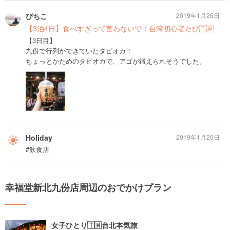
ぴちこ
2019年1月26日
【3泊4日】食べすぎって言わないで！台湾初心者たび🇹🇼
【3日目】
九份で行列ができていたタピオカ！
ちょっとかためのタピオカで、アゴが鍛えられそうでした。
Holiday
2019年1月20日
#飲食店
幸福堂新北九份店周辺のおでかけプラン
女子ひとり🇹🇼台北本気旅