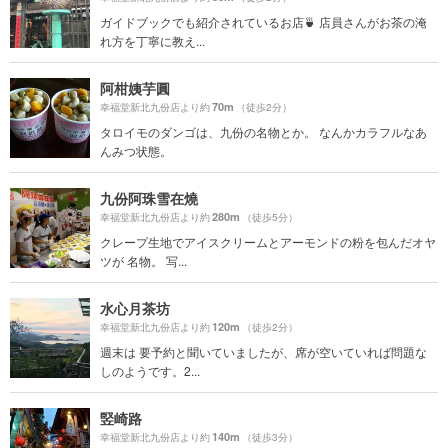
ガイドブックでも紹介されているお店🍵 店員さんがお茶の淹
れ方を丁寧に教え...
阿柑姨芋圓
70m
幸福堂新北九份店より約
（徒歩2分）
タロイモのダンゴは、九份の名物とか。 なんかカラフルなあ
んみつ状態。
九份阿珠雪在燒
280m
幸福堂新北九份店より約
（徒歩5分）
クレープ生地でアイスクリームとアーモンドの粉を包んだオヤ
ツが 名物。 写...
水心月茶坊
120m
幸福堂新北九份店より約
（徒歩2分）
週末は 要予約と聞いていましたが、席が空いていれば問題な
しのようです。2...
竪崎路
140m
幸福堂新北九份店より約
（徒歩3分）