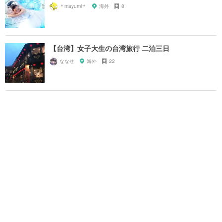
＊mayumi＊
海外
8
【台湾】女子大生の台湾旅行 二泊三日
ななせ
海外
22