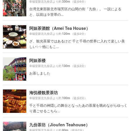
330m
幸福堂新北九份店より約
（徒歩6分）
台湾北東部新北市瑞芳区の山間の街「九份」。 一説による
と、以前は９世帯の...
阿妹茶酒館（Amei Tea House）
120m
幸福堂新北九份店より約
（徒歩2分）
ざ、観光茶屋ではあるけど 千と千尋の世界に入れて楽しい美
しい✨✨他にもこ...
阿妹茶楼
130m
幸福堂新北九份店より約
（徒歩3分）
お茶しました
海悦楼観景茶坊
100m
幸福堂新北九份店より約
（徒歩2分）
千と千尋の神隠しの舞台となったあの茶屋を眺めながらゆっく
り過ごせるこちら...
九份茶坊（Jioufen Teahouse）
80m
幸福堂新北九份店より約
（徒歩2分）