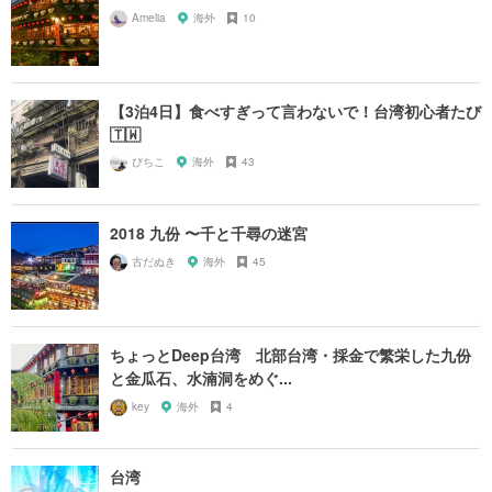
Amelia
海外
10
【3泊4日】食べすぎって言わないで！台湾初心者たび
🇹🇼
ぴちこ
海外
43
2018 九份 〜千と千尋の迷宮
古だぬき
海外
45
ちょっとDeep台湾 北部台湾・採金で繁栄した九份
と金瓜石、水湳洞をめぐ...
key
海外
4
台湾