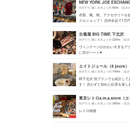
60m
純手打ち 麺と未来より約
（徒歩
衣類、靴、鞄、アクセサリーを
クルショップ！ 店内全品で1万円以
古着屋 BIG TIME 下北沢
220m
純手打ち 麺と未来より約
（徒歩
ヴィンテージのかわいすぎるア
に目がハート♥️
エイトジュール（8 jours）
140m
純手打ち 麺と未来より約
（徒歩
🧸下北沢 別プランでも紹介して
す！ 言わずと知れた紅茶を楽しむた
280m
純手打ち 麺と未来より約
（徒歩
レトロ雑貨