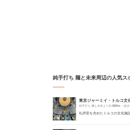
純手打ち 麺と未来周辺の人気ス
880m
純手打ち 麺と未来より約
（徒歩
礼拝堂を含めたトルコの文化施