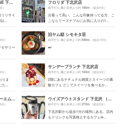
NEW YORK JOE EXCHANGE 下北沢店
フロリダ 下北沢店
180m
2分）
純手打ち 麺と未来より約
（徒歩4分）
扱うリサイ
古着って高い。こんな印象持ってる方、こ
...
こならリーズナブルにお気に入りの1...
旧ヤム邸 シモキタ荘
590m
4分）
純手打ち 麺と未来より約
（徒歩10分）
クセサリー
🍛
サンデーブランチ 下北沢店
180m
3分）
純手打ち 麺と未来より約
（徒歩3分）
おりま
2階にあるナチュナル雑貨とスイーツの素
...
敵カフェ どこでスイーツを食べるか...
東京レトロa.m.a.store（エーエムエーストア）
ウイズアウトスタンド 下北沢 （W/O STAND）
270m
5分）
純手打ち 麺と未来より約
（徒歩5分）
下北沢駅から徒歩1分の場所にある、店内
もドリンクも写真映えするカフェ☕️...