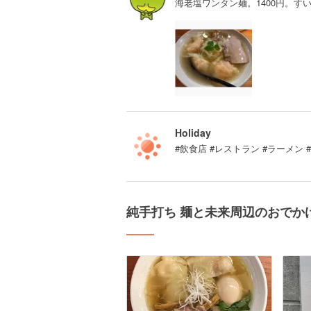
海老塩ワンタン麺。1400円。
Holiday
#飲食店 #レストラン #ラーメン 
純手打ち 麺と未来周辺のおでか