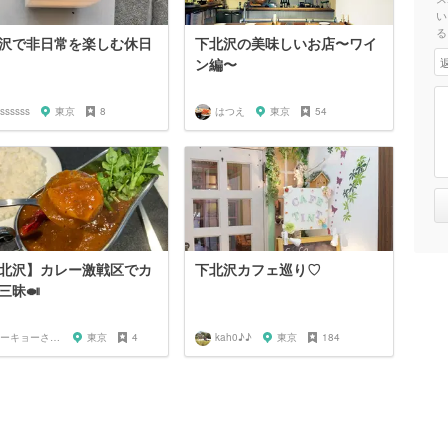
い
る
沢で非日常を楽しむ休日
下北沢の美味しいお店〜ワイ
ン編〜
ssssss
東京
8
はつえ
東京
54
北沢】カレー激戦区でカ
下北沢カフェ巡り♡
三昧🍛
トーキョーさんぽ
東京
4
kah0♪♪
東京
184