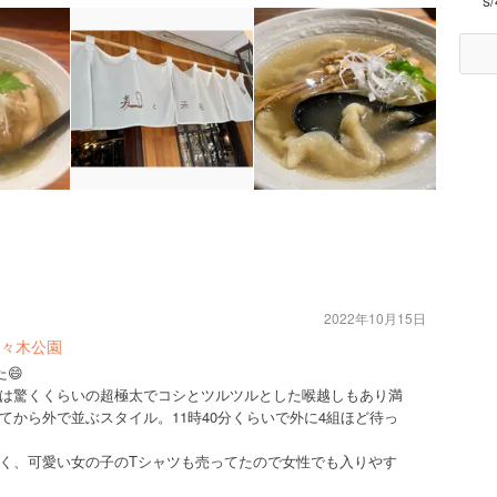
s
2022年10月15日
々木公園
😄
は驚くくらいの超極太でコシとツルツルとした喉越しもあり満
てから外で並ぶスタイル。11時40分くらいで外に4組ほど待っ
く、可愛い女の子のTシャツも売ってたので女性でも入りやす