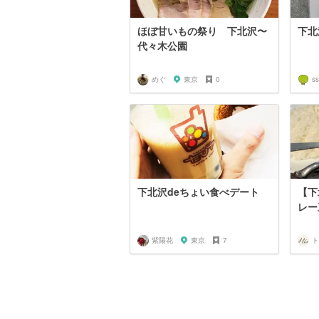
ほぼ甘いもの祭り 下北沢〜
下北
代々木公園
めぐ
東京
0
ss
下北沢deちょい食べデート
【下
レー
紫陽花
東京
7