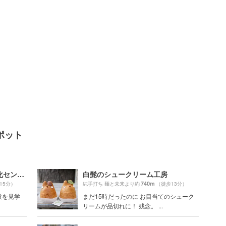
ポット
東京ジャーミイ・トルコ文化センター
白髭のシュークリーム工房
740m
15分）
純手打ち 麺と未来より約
（徒歩13分）
設を見学
まだ15時だったのに お目当てのシューク
リームが品切れに！ 残念。 ...