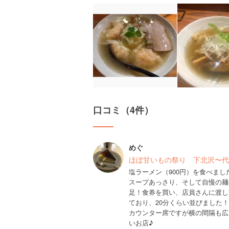
口コミ（4件）
めぐ
ほぼ甘いもの祭り 下北沢〜代
塩ラーメン（900円）を食べました
スープあっさり、そして自慢の麺
足！食券を買い、店員さんに渡し
ており、20分くらい並びました！
カウンター席ですが横の間隔も広
いお店♪