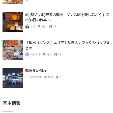
(🇰🇷ソウル)若者の聖地・ソンス駅を楽しみ尽くす🤍
2泊3日の旅🚗 ³₃
かほ
海外
14
【聖水（ソンス）エリア】話題のカフェやショップま
とめ
韓さんぽ
海外
43
韓国食い倒れ
aki-yo🐻‍❄️
愛知
7
基本情報