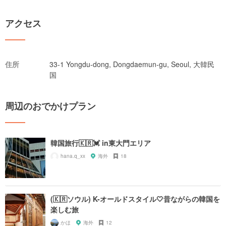
アクセス
住所
33-1 Yongdu-dong, Dongdaemun-gu, Seoul, 大韓民
国
周辺のおでかけプラン
韓国旅行🇰🇷💓 in東大門エリア
hana.q_xx
海外
18
(🇰🇷ソウル) K-オールドスタイル🤍昔ながらの韓国を
楽しむ旅
かほ
海外
12