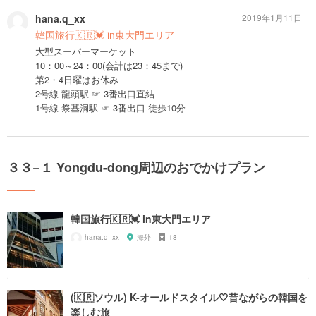
hana.q_xx
2019年1月11日
韓国旅行🇰🇷💓 in東大門エリア
大型スーパーマーケット
10：00～24：00(会計は23：45まで)
第2・4日曜はお休み
2号線 龍頭駅 ☞ 3番出口直結
1号線 祭基洞駅 ☞ 3番出口 徒歩10分
３３−１ Yongdu-dong周辺のおでかけプラン
韓国旅行🇰🇷💓 in東大門エリア
hana.q_xx
海外
18
(🇰🇷ソウル) K-オールドスタイル🤍昔ながらの韓国を
楽しむ旅