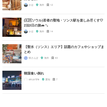
かほ
海外
12
(🇰🇷ソウル)若者の聖地・ソンス駅を楽しみ尽くす🤍
2泊3日の旅🚗 ³₃
かほ
海外
14
【聖水（ソンス）エリア】話題のカフェやショップま
とめ
韓さんぽ
海外
43
韓国食い倒れ
aki-yo🐻‍❄️
愛知
7