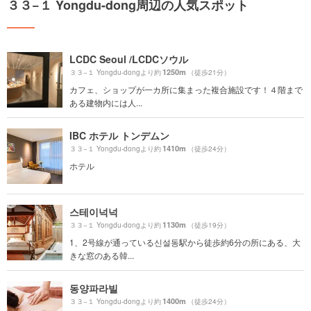
３３−１ Yongdu-dong周辺の人気スポット
LCDC Seoul /LCDCソウル
1250m
３３−１ Yongdu-dongより約
（徒歩21分）
カフェ、ショップが一カ所に集まった複合施設です！４階まで
ある建物内には人...
IBC ホテル トンデムン
1410m
３３−１ Yongdu-dongより約
（徒歩24分）
ホテル
스테이넉넉
1130m
３３−１ Yongdu-dongより約
（徒歩19分）
1、2号線が通っている신설동駅から徒歩約6分の所にある、大
きな窓のある韓...
동양파라빌
1400m
３３−１ Yongdu-dongより約
（徒歩24分）