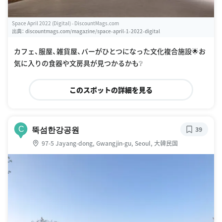
Space April 2022 (Digital) - DiscountMags.com
出典：
discountmags.com/magazine/space-april-1-2022-digital
カフェ、服屋、雑貨屋、バーがひとつになった文化複合施設🌟お
気に入りの食器や文房具が見つかるかも❔
このスポットの詳細を見る
뚝섬한강공원
C
39
97-5 Jayang-dong, Gwangjin-gu, Seoul, 大韓民国