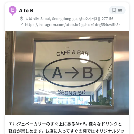
A to B
E
60
大韓民国 Seoul, Seongdong-gu, 성수2가제3동 277-56
https://instagram.com/atob.kr?igshid=1drg554uw5h8k
エルジェベーカリーのすぐ上にあるAtoB。様々なドリンクと
軽食が楽しめます。お店に入ってすぐの棚ではオリジナルグッ