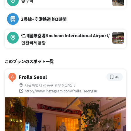
성수역
2号線+空港鉄道 約2時間
仁川国際空港/Incheon International Airport/
인천국제공항
このプランのスポット一覧
Frolla Seoul
A
46
서울특별시 성동구 연무장17길 5
http://www.instagram.com/frolla_seongsu