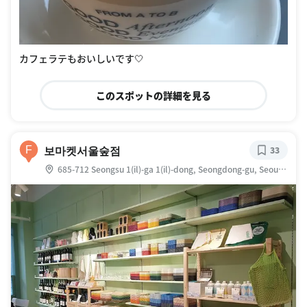
カフェラテもおいしいです🤍
このスポットの詳細を見る
보마켓서울숲점
F
33
685-712 Seongsu 1(il)-ga 1(il)-dong, Seongdong-gu, Seoul,
大韓民国