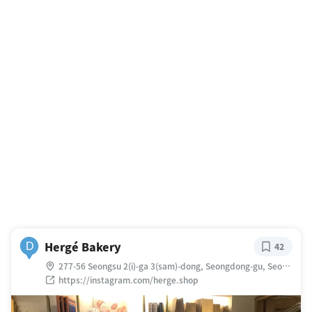
Hergé Bakery
D
42
277-56 Seongsu 2(i)-ga 3(sam)-dong, Seongdong-gu, Seoul,
大韓民国
https://instagram.com/herge.shop