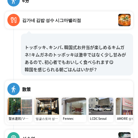
6分
김가네 김밥 성수 시그마밸리점
トッポッキ、キンパ、韓国式お弁当が楽しめるキムガ
ネ！キムガネのトッポッキは激辛ではなく少し甘みが
あるので、初心者でもおいしく食べられます😋
散策
聖水連邦/ソン
띵굴스토어 성수
Fennec
LCDC Seoul
AMORE 성수
スヨンバン/성
점
수연방