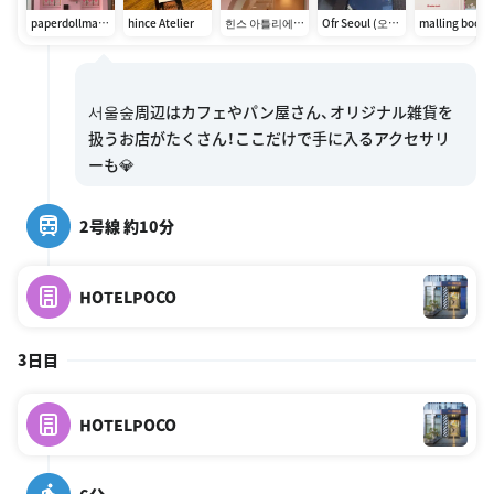
paperdollmate
hince Atelier
힌스 아틀리에
Ofr Seoul (오에
malling booth
atelier
성수점
프알 서울)
서울숲周辺はカフェやパン屋さん、オリジナル雑貨を
扱うお店がたくさん！ここだけで手に入るアクセサリ
2号線 約10分
HOTELPOCO
3日目
HOTELPOCO