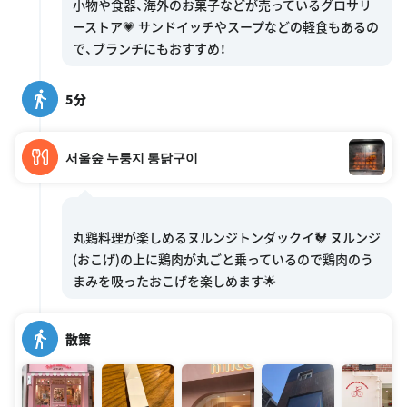
小物や食器、海外のお菓子などが売っているグロサリ
ーストア💗 サンドイッチやスープなどの軽食もあるの
5分
서울숲 누룽지 통닭구이
丸鶏料理が楽しめるヌルンジトンダックイ🐓 ヌルンジ
(おこげ)の上に鶏肉が丸ごと乗っているので鶏肉のう
散策