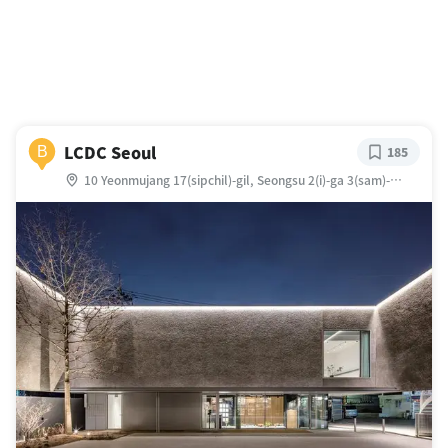
LCDC Seoul
B
185
10 Yeonmujang 17(sipchil)-gil, Seongsu 2(i)-ga 3(sam)-
dong, Seongdong-gu, Seoul, 大韓民国/ソウル特別市 城東区
練武場17キル 10/ソウル特別市 城東区 聖水洞2街 275-28