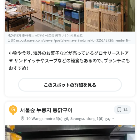
MZ세대가 좋아하는 신개념 식료품 공간 : 네이버 포스트
出典：
m.post.naver.com/viewer/postView.naver?volumeNo=32514272&memberNo=
1130561
小物や食器、海外のお菓子などが売っているグロサリーストア
💗 サンドイッチやスープなどの軽食もあるので、ブランチにも
おすすめ！
このスポットの詳細を見る
서울숲 누룽지 통닭구이
G
14
10 Wangsimniro 5(o)-gil, Seongsu-dong 1(il)-ga,
Seongdong-gu, Seoul, 大韓民国