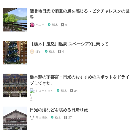
避暑地日光で初夏の風を感じる～ピクチャレスクの世
界
ハニー
栃木
0
【栃木】鬼怒川温泉 スペーシアXに乗って
ぽぉ
栃木
0
栃木県の宇都宮・日光のおすすめのスポットをドライ
ブしてきた。
しょーちゃん
栃木
24
日光の滝などを眺める日帰り旅
岸田法眼
栃木
27