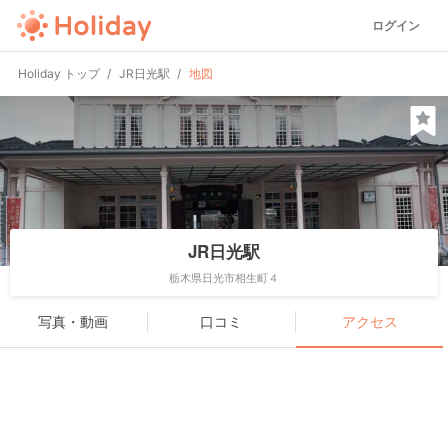
ログイン
Holiday トップ
JR日光駅
地図
JR日光駅
栃木県日光市相生町４
写真・動画
口コミ
アクセス