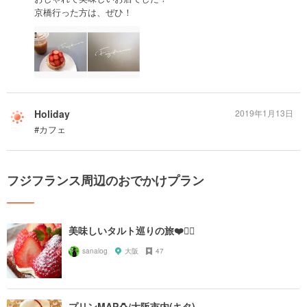
京橋行った方は、ぜひ！
Holiday
2019年1月13日
#カフェ
フジフランス周辺のおでかけプラン
美味しいタルト巡りの旅❤️🙆‍♀️
sanalog
大阪
47
プリンMAP🍮/大阪市内(キタ)