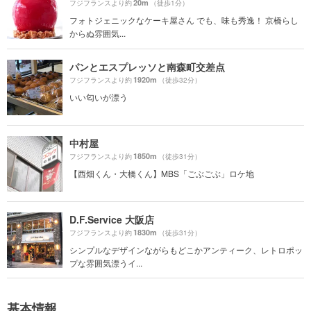
20m
フジフランスより約
（徒歩1分）
フォトジェニックなケーキ屋さん でも、味も秀逸！ 京橋らし
からぬ雰囲気...
パンとエスプレッソと南森町交差点
1920m
フジフランスより約
（徒歩32分）
いい匂いが漂う
中村屋
1850m
フジフランスより約
（徒歩31分）
【西畑くん・大橋くん】MBS「ごぶごぶ」ロケ地
D.F.Service 大阪店
1830m
フジフランスより約
（徒歩31分）
シンプルなデザインながらもどこかアンティーク、レトロポッ
プな雰囲気漂うイ...
基本情報