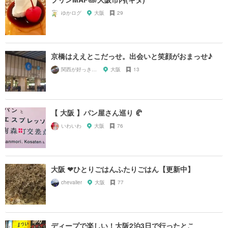
ゆかログ
大阪
29
京橋はええとこだっせ。出会いと笑顔がおまっせ♪
関西が好っきゃねん
大阪
13
【 大阪 】パン屋さん巡り 🥐
いわいわ
大阪
76
大阪 ❤︎ひとりごはんふたりごはん【更新中】
chevalier
大阪
77
ディープで楽しい！大阪2泊3日で行ったとこ