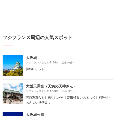
フジフランス周辺の人気スポット
大阪城
1180m
フジフランスより約
（徒歩20分）
御城印ゲット
大阪天満宮（天満の天神さん）
1750m
フジフランスより約
（徒歩30分）
菅原道真公をお祀りした神社 高田郁氏の みをつくし料理帖・
あきない世傳金...
大阪城公園