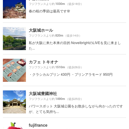
1030m
フジフランスより約
（徒歩18分）
春の桜の季節は最高です🌸
大阪城ホール
820m
フジフランスより約
（徒歩14分）
私が大阪に来た本来の目的 NovelbrightのLIVEを見に来まし
た...
カフェ トキオナ
1510m
フジフランスより約
（徒歩26分）
・クラシカルプリン 430円 ・プリンアラモード 950円
大阪城豊國神社
1490m
フジフランスより約
（徒歩25分）
パワースポット 大阪城公園をお散歩しながら向かったのです
が、とても気持ち...
fujifrance