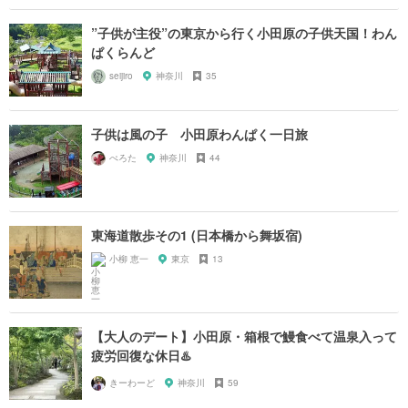
”子供が主役”の東京から行く小田原の子供天国！わん
ぱくらんど
seijiro
神奈川
35
子供は風の子 小田原わんぱく一日旅
ぺろた
神奈川
44
東海道散歩その1 (日本橋から舞坂宿)
小柳 恵一
東京
13
【大人のデート】小田原・箱根で鰻食べて温泉入って
疲労回復な休日♨️
きーわーど
神奈川
59