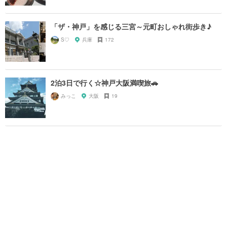
「ザ・神戸」を感じる三宮～元町おしゃれ街歩き♪
S♡
兵庫
172
2泊3日で行く☆神戸大阪満喫旅🚗
みっこ
大阪
19