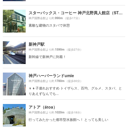
スターバックス・コーヒー 神戸北野異人館店（STARBUCKS COFFEE）
990m
神戸国際会館より約
（徒歩17分）
素敵な建物のスタバで休憩
新神戸駅
1590m
神戸国際会館より約
（徒歩27分）
新幹線で新神戸に到着！
神戸ハーバーランドumie
1780m
神戸国際会館より約
（徒歩30分）
👦👧子連れおすすめ トイザらス、百均、グルメ、スタバ、と
りあえずなんでも...
アトア（átoa）
1020m
神戸国際会館より約
（徒歩18分）
行ってみたかった都市型水族館へ！ とっても美しい