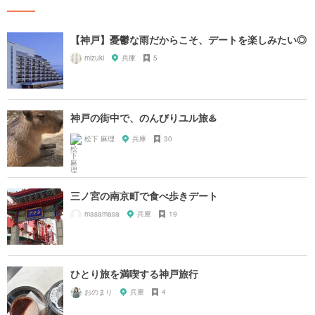
【神戸】憂鬱な雨だからこそ、デートを楽しみたい◎
mizuki
兵庫
5
神戸の街中で、のんびりユル旅♨️
松下 麻理
兵庫
30
三ノ宮の南京町で食べ歩きデート
masamasa
兵庫
19
ひとり旅を満喫する神戸旅行
おのまり
兵庫
4