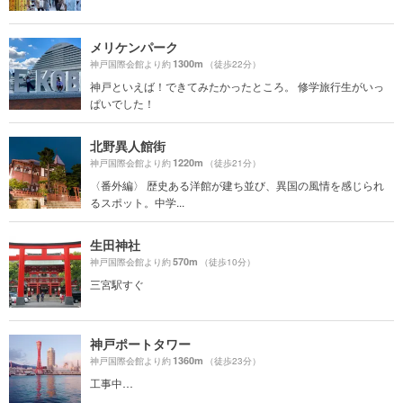
メリケンパーク
1300m
神戸国際会館より約
（徒歩22分）
神戸といえば！できてみたかったところ。 修学旅行生がいっ
ぱいでした！
北野異人館街
1220m
神戸国際会館より約
（徒歩21分）
〈番外編〉 歴史ある洋館が建ち並び、異国の風情を感じられ
るスポット。中学...
生田神社
570m
神戸国際会館より約
（徒歩10分）
三宮駅すぐ
神戸ポートタワー
1360m
神戸国際会館より約
（徒歩23分）
工事中…