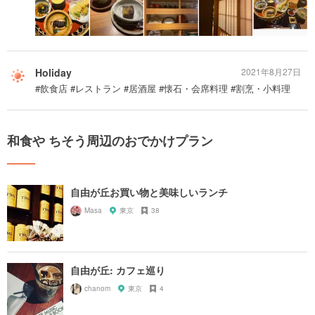
Holiday
2021年8月27日
#飲食店 #レストラン #居酒屋 #懐石・会席料理 #割烹・小料理
和食や ちそう周辺のおでかけプラン
自由が丘お買い物と美味しいランチ
Masa
東京
38
自由が丘: カフェ巡り
chanom
東京
4