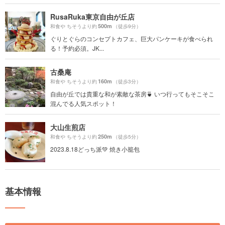
RusaRuka東京自由が丘店
500m
和食や ちそうより約
（徒歩9分）
ぐりとぐらのコンセプトカフェ、巨大パンケーキが食べられ
る！予約必須。JK...
古桑庵
160m
和食や ちそうより約
（徒歩3分）
自由が丘では貴重な和が素敵な茶房🍵 いつ行ってもそこそこ
混んでる人気スポット！
大山生煎店
250m
和食や ちそうより約
（徒歩5分）
2023.8.18どっち派💚 焼き小籠包
基本情報