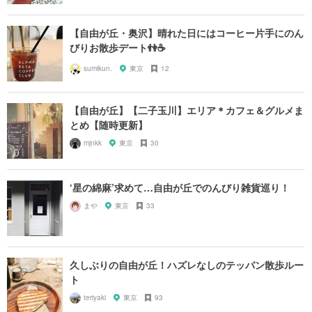
【自由が丘・奥沢】晴れた日にはコーヒー片手にのん
びりお散歩デート👫☕️
sumikun.
東京
12
【自由が丘】【二子玉川】エリア＊カフェ＆グルメま
とめ【随時更新】
mjnkk
東京
30
‘星の綿麻’求めて…自由が丘でのんびり雑貨巡り！
まや
東京
33
久しぶりの自由が丘！ハズレなしのテッパン散歩ルー
ト
teriyaki
東京
93