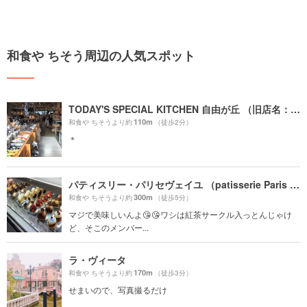
和食や ちそう周辺の人気スポット
TODAY'S SPECIAL KITCHEN 自由が丘 （旧店名：TODAY'S TABLE）
110m
和食や ちそうより約
（徒歩2分）
＊
パティスリー・パリセヴェイユ （patisserie Paris S'eveille）
300m
和食や ちそうより約
（徒歩5分）
マジで美味しいんよ😘😘ワシは紅茶サークル入っとんじゃけ
ど、そこのメンバー...
ラ・ヴィータ
170m
和食や ちそうより約
（徒歩3分）
せまいので、写真撮るだけ