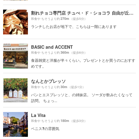
割れチョコ専門店 チュべ・ド・ショコラ 自由が丘本店
270m
和食や ちそうより約
（徒歩5分）
ランチしたお店が地下で、こちらは一階にあります
BASIC and ACCENT
360m
和食や ちそうより約
（徒歩6分）
食器雑貨と洋服が半々くらい。プレゼントとか買うのにおすす
めです。
なんとかプレッソ
30m
和食や ちそうより約
（徒歩1分）
パンとエスプレッソと、の姉妹店。 ソーダが飲みたくなって
訪問。 ちょっ...
La Vita
180m
和食や ちそうより約
（徒歩3分）
ベニス❓の雰囲気