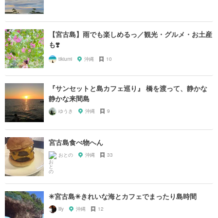
【宮古島】雨でも楽しめるっ／観光・グルメ・お土産
も❣️
tikiumi
沖縄
10
『サンセットと島カフェ巡り』 橋を渡って、静かな
静かな来間島
ゆうき
沖縄
9
宮古島食べ物へん
おとの
沖縄
33
✳︎宮古島✳︎きれいな海とカフェでまったり島時間
lily
沖縄
12