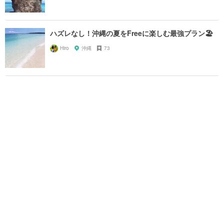
ハズレなし！沖縄の夏をFreeに楽しむ最強プラン🏖
Hiro
沖縄
73