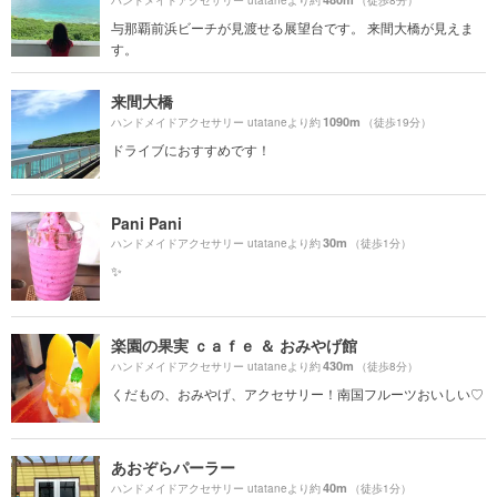
与那覇前浜ビーチが見渡せる展望台です。 来間大橋が見えま
す。
来間大橋
1090m
ハンドメイドアクセサリー utataneより約
（徒歩19分）
ドライブにおすすめです！
Pani Pani
30m
ハンドメイドアクセサリー utataneより約
（徒歩1分）
✨
楽園の果実 ｃａｆｅ ＆ おみやげ館
430m
ハンドメイドアクセサリー utataneより約
（徒歩8分）
くだもの、おみやげ、アクセサリー！南国フルーツおいしい♡
あおぞらパーラー
40m
ハンドメイドアクセサリー utataneより約
（徒歩1分）