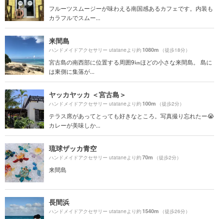
フルーツスムージーが味わえる南国感あるカフェです。内装も
カラフルでスムー...
来間島
1080m
ハンドメイドアクセサリー utataneより約
（徒歩18分）
宮古島の南西部に位置する周囲9㎞ほどの小さな来間島。 島に
は東側に集落が...
ヤッカヤッカ ＜宮古島＞
100m
ハンドメイドアクセサリー utataneより約
（徒歩2分）
テラス席があってとっても好きなところ。写真撮り忘れたー😭
カレーが美味しか...
琉球ザッカ青空
70m
ハンドメイドアクセサリー utataneより約
（徒歩2分）
来間島
長間浜
1540m
ハンドメイドアクセサリー utataneより約
（徒歩26分）