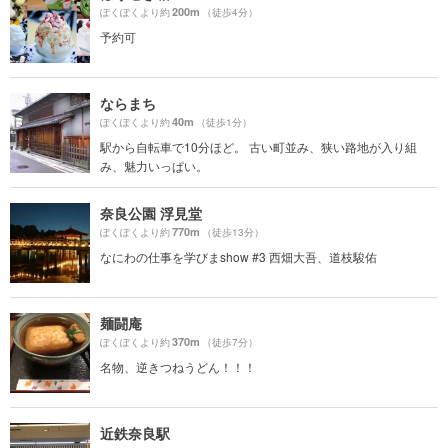
200m
ぽくぽくより約
（徒歩4分）
予約可
ならまち
40m
ぽくぽくより約
（徒歩1分）
駅から自転車で10分ほど。 古い町並み、狭い路地が入り組
み、魅力いっぱい。
奈良公園 浮見堂
770m
ぽくぽくより約
（徒歩13分）
なにわの仕事を学びまshow #3 西畑大吾、道枝駿佑
麺闘庵
370m
ぽくぽくより約
（徒歩7分）
名物、逆きつねうどん！！！
近鉄奈良駅