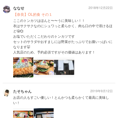
ななせ
2018年12月22日
【奈良】OL的食 その１
ここのトンカツはほんと〜〜うに美味しい！！
衣はサクサクなのにシュワっと柔らかく、肉も口の中で溶けるほ
ど🤤💞
お塩でいただくこだわりのトンカツです
セットのサラダやおすましには野菜がたっぷりでお腹いっぱいに
なります🐷
人気店のため、予約必須ですがその価値はあります！
たそちゃん
2019年9月12日
お店の人もすごい優しい！とんかつも柔らかくて最高に美味し
い！