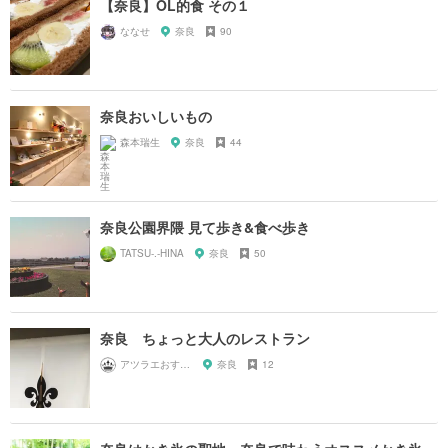
【奈良】OL的食 その１
ななせ
奈良
90
奈良おいしいもの
森本瑞生
奈良
44
奈良公園界隈 見て歩き&食べ歩き
TATSU-.-HINA
奈良
50
奈良 ちょっと大人のレストラン
アツラエおすすめ旅プラン！
奈良
12