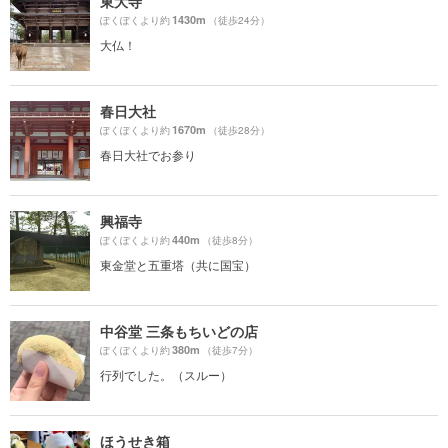
東大寺
1430m
ぽくぽくより約
（徒歩24分）
大仏！
春日大社
1670m
ぽくぽくより約
（徒歩28分）
春日大社でお参り
興福寺
440m
ぽくぽくより約
（徒歩8分）
東金堂と五重塔（共に国宝）
中谷堂 三条もちいどの店
380m
ぽくぽくより約
（徒歩7分）
行列でした。（スルー）
ほうせき箱