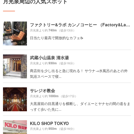
月光泉周辺の人気スポット
ファクトリー&ラボ カンノコーヒー （Factory&Labo 神乃珈琲）
740m
月光泉より約
（徒歩13分）
日当たり最高で開放的なカフェ☕️
武蔵小山温泉 清水湯
930m
月光泉より約
（徒歩16分）
商店街を少し出ると急に現れる！ サウナ→水風呂のあとの外
気浴スペースで寝...
サレジオ教会
1000m
月光泉より約
（徒歩17分）
大黒屋前の目黒通りを横断し、ダイエーとヤナセの間の道をま
っすぐ歩いた先に...
KILO SHOP TOKYO
950m
月光泉より約
（徒歩16分）