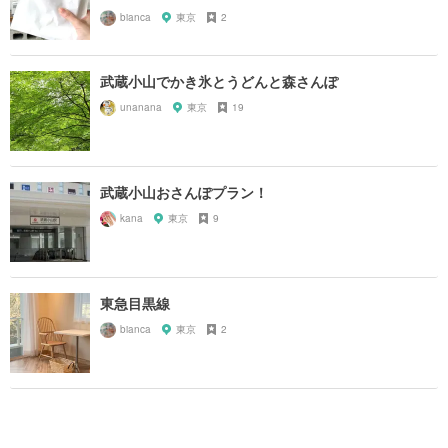
bianca
東京
2
武蔵小山でかき氷とうどんと森さんぽ
unanana
東京
19
武蔵小山おさんぽプラン！
kana
東京
9
東急目黒線
bianca
東京
2