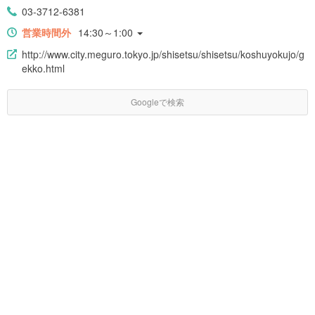
03-3712-6381
営業時間外
14:30～1:00
http://www.city.meguro.tokyo.jp/shisetsu/shisetsu/koshuyokujo/g
ekko.html
Googleで検索