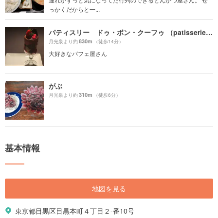
っかくだからと一...
パティスリー ドゥ・ボン・クーフゥ （patisserie de bon coeur ）
830m
月光泉より約
（徒歩14分）
大好きなパフェ屋さん
がぶ
310m
月光泉より約
（徒歩6分）
基本情報
地図を見る
東京都目黒区目黒本町４丁目２-番10号