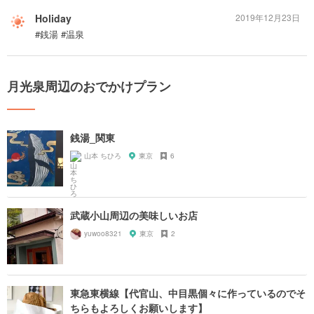
Holiday
2019年12月23日
#銭湯 #温泉
月光泉周辺のおでかけプラン
銭湯_関東
山本 ちひろ
東京
6
武蔵小山周辺の美味しいお店
yuwoo8321
東京
2
東急東横線【代官山、中目黒個々に作っているのでそ
ちらもよろしくお願いします】