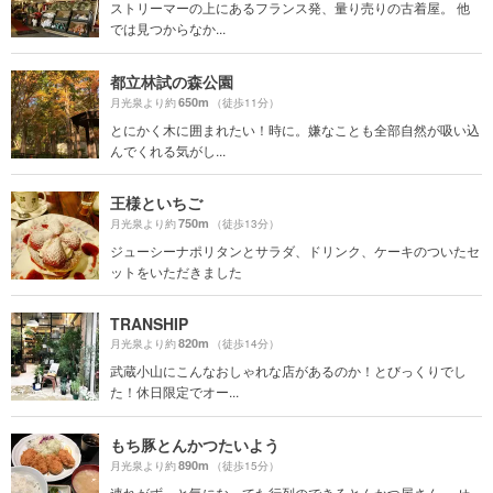
ストリーマーの上にあるフランス発、量り売りの古着屋。 他
では見つからなか...
都立林試の森公園
650m
月光泉より約
（徒歩11分）
とにかく木に囲まれたい！時に。嫌なことも全部自然が吸い込
んでくれる気がし...
王様といちご
750m
月光泉より約
（徒歩13分）
ジューシーナポリタンとサラダ、ドリンク、ケーキのついたセ
ットをいただきました
TRANSHIP
820m
月光泉より約
（徒歩14分）
武蔵小山にこんなおしゃれな店があるのか！とびっくりでし
た！休日限定でオー...
もち豚とんかつたいよう
890m
月光泉より約
（徒歩15分）
連れがずっと気になってた行列のできるとんかつ屋さん。 せ