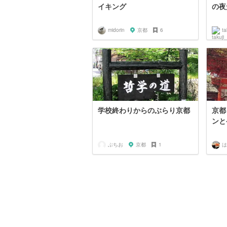
イキング
の夜
midorin
京都
6
ta
学校終わりからのぶらり京都
京都
ンと
ぶちお
京都
1
は