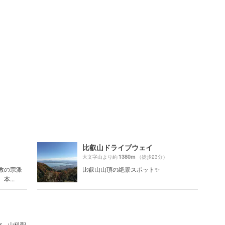
比叡山ドライブウェイ
1380m
大文字山より約
（徒歩23分）
教の宗派
比叡山山頂の絶景スポット✨
...
称、山科聖