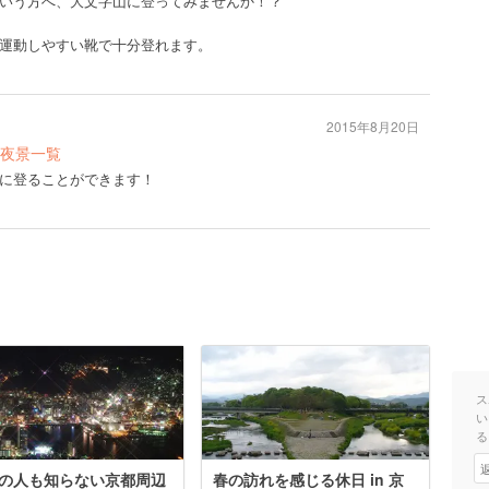
いう方へ、大文字山に登ってみませんか！？
運動しやすい靴で十分登れます。
2015年8月20日
夜景一覧
に登ることができます！
ス
い
る
の人も知らない京都周辺
春の訪れを感じる休日 in 京