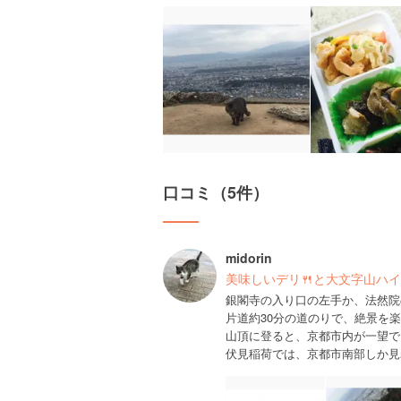
口コミ（5件）
midorin
美味しいデリ🍴と大文字山ハ
銀閣寺の入り口の左手か、法然院
片道約30分の道のりで、絶景を
山頂に登ると、京都市内が一望で
伏見稲荷では、京都市南部しか見