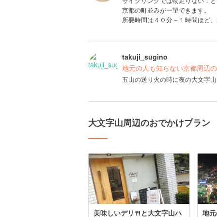
サイクリングでは物足りない！と
京都の町並みが一望できます。
所要時間は４０分～１時間ほど、
takuji_sugino
地元の人も知らない京都周辺の
五山の送り火の時に夜の大文字山
大文字山周辺のおでかけプラン
美味しいデリ🍴と大文字山ハ
地元