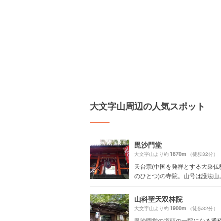
大文字山周辺の人気スポット
毘沙門堂
1870m
大文字山より約
（徒歩32分）
天台宗(中国を発祥とする大乗仏
のひとつ)の寺院。山号は護法山。本
山科聖天双林院
1900m
大文字山より約
（徒歩32分）
毘沙門堂の塔頭の一院になる通