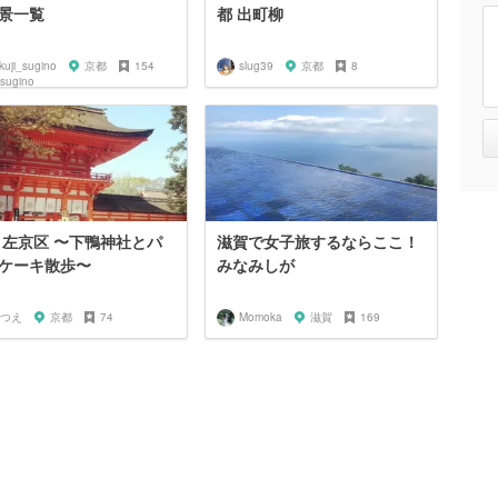
景一覧
都 出町柳
kuji_sugino
京都
154
slug39
京都
8
 左京区 〜下鴨神社とパ
滋賀で女子旅するならここ！
ケーキ散歩〜
みなみしが
つえ
京都
74
Momoka
滋賀
169