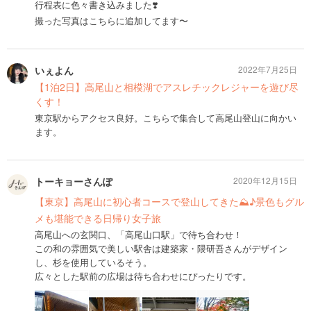
行程表に色々書き込みました❣️
撮った写真はこちらに追加してます〜
いぇよん
2022年7月25日
【1泊2日】高尾山と相模湖でアスレチックレジャーを遊び尽
くす！
東京駅からアクセス良好。こちらで集合して高尾山登山に向かい
ます。
トーキョーさんぽ
2020年12月15日
【東京】高尾山に初心者コースで登山してきた⛰️♪景色もグル
メも堪能できる日帰り女子旅
高尾山への玄関口、「高尾山口駅」で待ち合わせ！
この和の雰囲気で美しい駅舎は建築家・隈研吾さんがデザイン
し、杉を使用しているそう。
広々とした駅前の広場は待ち合わせにぴったりです。