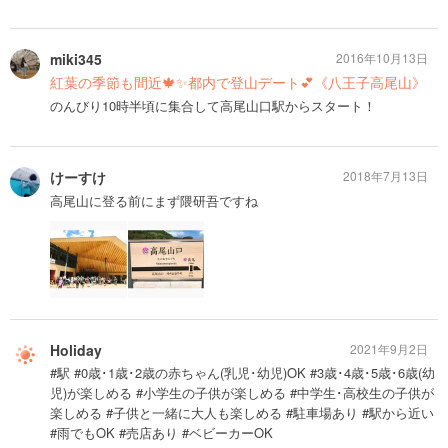
miki345
2016年10月13日
紅葉の季節も間近🍁✨都内で登山デート💕《八王子高尾山》
のんびり10時半頃に集合して高尾山口駅からスタート！
けーすけ
2018年7月13日
高尾山に登る前にまず隈研吾ですね
Holiday
2021年9月2日
#駅 #0歳･1歳･2歳の赤ちゃん(乳児･幼児)OK #3歳･4歳･5歳･6歳(幼
児)が楽しめる #小学生の子供が楽しめる #中学生･高校生の子供が
楽しめる #子供と一緒に大人も楽しめる #駐車場あり #駅から近い
#雨でもOK #売店あり #ベビーカーOK