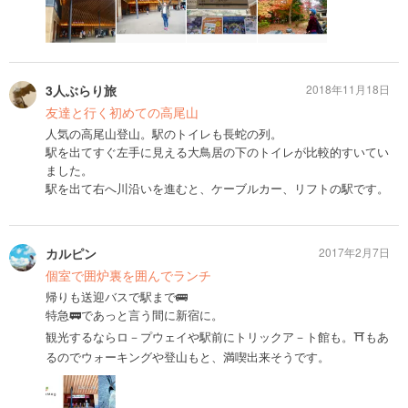
3人ぶらり旅
2018年11月18日
友達と行く初めての高尾山
人気の高尾山登山。駅のトイレも長蛇の列。
駅を出てすぐ左手に見える大鳥居の下のトイレが比較的すいてい
ました。
駅を出て右へ川沿いを進むと、ケーブルカー、リフトの駅です。
カルピン
2017年2月7日
個室で囲炉裏を囲んでランチ
帰りも送迎バスで駅まで🚌
特急🚃であっと言う間に新宿に。
観光するならロ－プウェイや駅前にトリックア－ト館も。⛩もあ
るのでウォーキングや登山もと、満喫出来そうです。