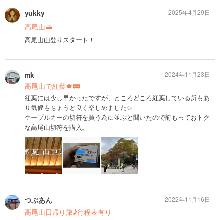
yukky
2025年4月29日
高尾山⛰️
高尾山山登りスタート！
mk
2024年11月23日
高尾山で紅葉🍁🚃
紅葉には少し早かったですが、ところどころ紅葉している所もあ
り気候もちょうど良く楽しめました✨
ケーブルカーの切符を買う為に並ぶと聞いたので前もっておトク
な高尾山切符を購入。
つぶあん
2022年11月16日
高尾山日帰り旅♪行程表有り