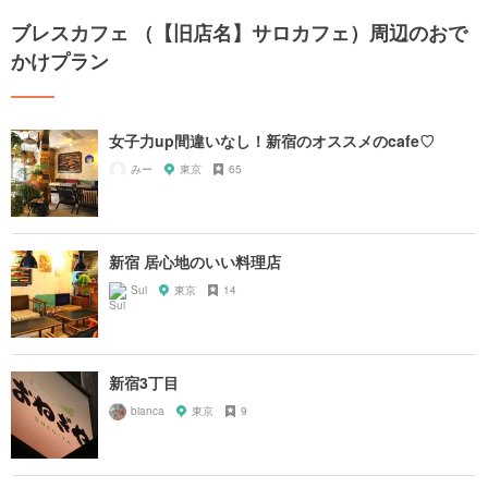
ブレスカフェ （【旧店名】サロカフェ）周辺のおで
かけプラン
女子力up間違いなし！新宿のオススメのcafe♡
みー
東京
65
新宿 居心地のいい料理店
Sui
東京
14
新宿3丁目
bianca
東京
9