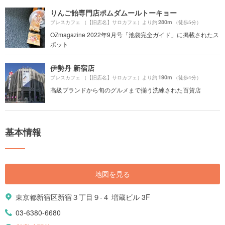
りんご飴専門店ポムダムールトーキョー
280m
ブレスカフェ （【旧店名】サロカフェ）より約
（徒歩5分）
OZmagazine 2022年9月号「池袋完全ガイド」に掲載されたス
ポット
伊勢丹 新宿店
190m
ブレスカフェ （【旧店名】サロカフェ）より約
（徒歩4分）
高級ブランドから旬のグルメまで揃う洗練された百貨店
基本情報
地図を見る
東京都新宿区新宿３丁目９-４ 増蔵ビル 3F
03-6380-6680