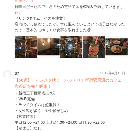
日曜日だったので、念のため電話で席を確認&予約していきまし
た。
ドリンク&オムライスを注文！
店内は少し狭めでしたが、常に混んでいるという様子はなかった
ので、基本的にゆっくり食事を取れました😊
37
2017年4月19日
【50選】「インスタ映え」バッチリ！新宿駅周辺のカフェ・
喫茶店を完全網羅！
・新宿三丁目駅 徒歩3分
・Wi-Fi完備
・ランチタイムは超混雑！
・女性客が多く、やや騒がしめ
【営業時間】
平日12:00〜24:00 土,祝11:30〜24:00 日11:30〜22:00
【定休日】なし