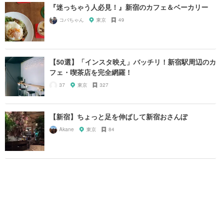
『迷っちゃう人必見！』新宿のカフェ＆ベーカリー
コバちゃん
東京
49
【50選】「インスタ映え」バッチリ！新宿駅周辺のカ
フェ・喫茶店を完全網羅！
37
東京
327
【新宿】ちょっと足を伸ばして新宿おさんぽ
Akane
東京
84