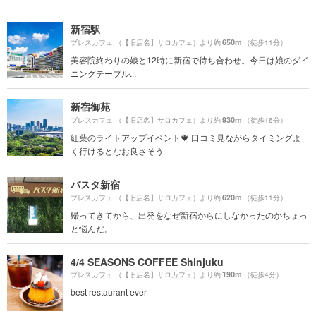
新宿駅
650m
ブレスカフェ （【旧店名】サロカフェ）より約
（徒歩11分）
美容院終わりの娘と12時に新宿で待ち合わせ。今日は娘のダイ
ニングテーブル...
新宿御苑
930m
ブレスカフェ （【旧店名】サロカフェ）より約
（徒歩16分）
紅葉のライトアップイベント🍁 口コミ見ながらタイミングよ
く行けるとなお良さそう
バスタ新宿
620m
ブレスカフェ （【旧店名】サロカフェ）より約
（徒歩11分）
帰ってきてから、出発をなぜ新宿からにしなかったのかちょっ
と悩んだ。
4/4 SEASONS COFFEE Shinjuku
190m
ブレスカフェ （【旧店名】サロカフェ）より約
（徒歩4分）
best restaurant ever