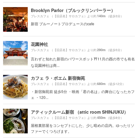
Brooklyn Parlor（ブルックリンパーラー）
140m
ブレスカフェ （【旧店名】サロカフェ）より約
（徒歩3分）
新宿 ブルーノートプロデュースのcafe
花園神社
290m
ブレスカフェ （【旧店名】サロカフェ）より約
（徒歩5分）
言わずと知れた新宿のパワースポット⛩11月の酉の市でも有名
な花園神社は商...
カフェ ラ・ボエム 新宿御苑
680m
ブレスカフェ （【旧店名】サロカフェ）より約
（徒歩12分）
・新宿御苑前 徒歩5分 ・映画「君の名は」の舞台になったカフ
ェ ・120...
アティックルーム新宿 （attic room SHINJUKU）
450m
ブレスカフェ （【旧店名】サロカフェ）より約
（徒歩8分）
屋根裏部屋をコンセプトにした、少し暗めの店内。ゆったりソ
ファーでくつろげます。