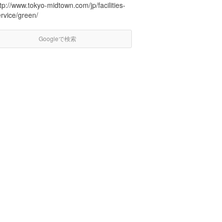
tp://www.tokyo-midtown.com/jp/facilities-
rvice/green/
Googleで検索