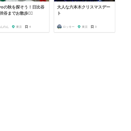
kyoの秋を探そう！日比谷
大人な六本木クリスマスデー
渋谷までお散歩🚶‍♀️
ト
んのん
東京
4
ロッキー
東京
0