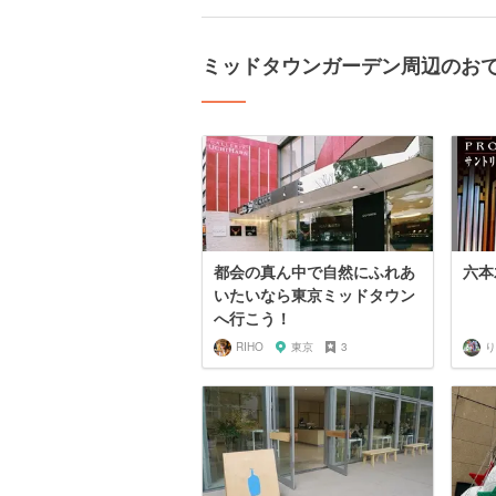
ミッドタウンガーデン周辺のお
都会の真ん中で自然にふれあ
六本
いたいなら東京ミッドタウン
へ行こう！
RIHO
東京
3
り