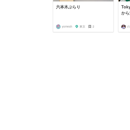
六本木ぶらり
To
から
yomesh
東京
2
の