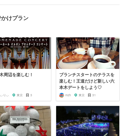
でかけプラン
木周辺を楽しむ！
ブランチスタートのテラスを
楽しむ！王道だけど新しい六
本木デートをしよう♡
ぃりぃ
東京
3
mzh
東京
31