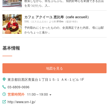
散策しながら、街をぶらぶら。 知的好奇心を刺激できるお店
を見つけたら、入...
カフェ アクイーユ 恵比寿（cafe accueil）
910m
SML（エスエムエル）より約
（徒歩16分）
予約取れにくかったものの、全員満足できた内容。 母には駅
からちょっと遠か...
基本情報
地図を見る
東京都目黒区青葉台１丁目１５-１ ＡＫ-１ビル 1F
03-6809-0696
営業時間外
11:00～19:00
http://www.sm-l.jp/