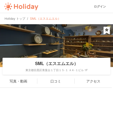
ログイン
Holiday トップ
SML（エスエムエル）
SML（エスエムエル）
東京都目黒区青葉台１丁目１５-１ ＡＫ-１ビル 1F
写真・動画
口コミ
アクセス