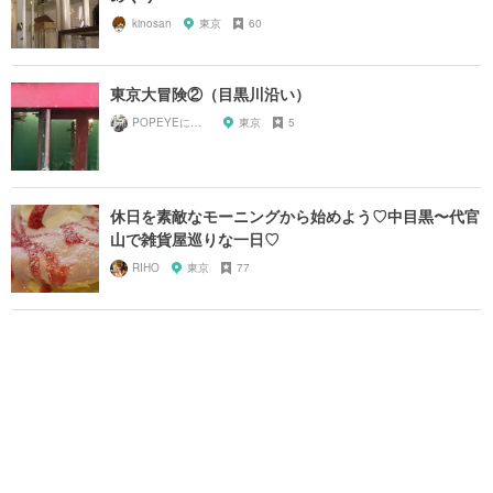
kinosan
東京
60
東京大冒険②（目黒川沿い）
POPEYEに掲載されたお店
東京
5
休日を素敵なモーニングから始めよう♡中目黒〜代官
山で雑貨屋巡りな一日♡
RIHO
東京
77