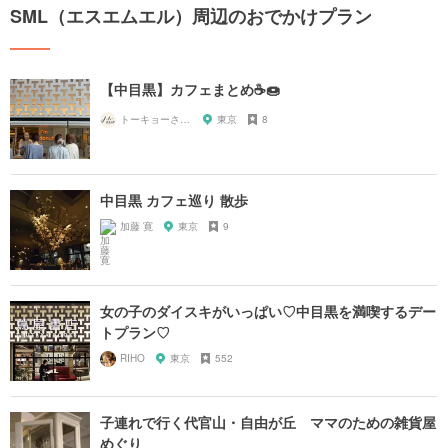
SML（エスエムエル）周辺のおでかけプラン
【中目黒】カフェまとめ☕️🍩
トーキョーさんぽ
東京
8
中目黒 カフェ巡り 散歩
加藤 寛
東京
9
女の子のダイスキがいっぱい♡中目黒を満喫するデー
トプラン♡
RIHO
東京
552
子連れで行く代官山・自由が丘 ママのための雑貨屋
めぐり