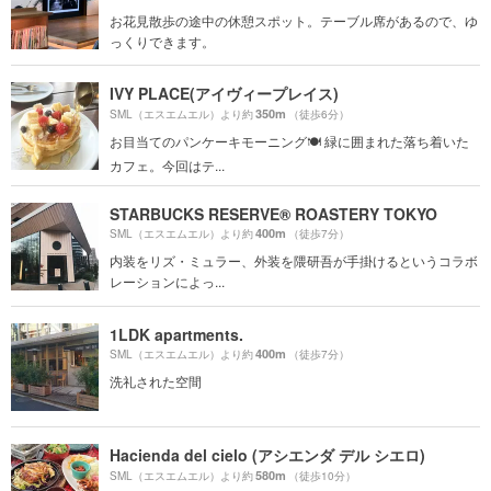
お花見散歩の途中の休憩スポット。テーブル席があるので、ゆ
っくりできます。
IVY PLACE(アイヴィープレイス)
350m
SML（エスエムエル）より約
（徒歩6分）
お目当てのパンケーキモーニング🍽 緑に囲まれた落ち着いた
カフェ。今回はテ...
STARBUCKS RESERVE® ROASTERY TOKYO
400m
SML（エスエムエル）より約
（徒歩7分）
内装をリズ・ミュラー、外装を隈研吾が手掛けるというコラボ
レーションによっ...
1LDK apartments.
400m
SML（エスエムエル）より約
（徒歩7分）
洗礼された空間
Hacienda del cielo (アシエンダ デル シエロ)
580m
SML（エスエムエル）より約
（徒歩10分）