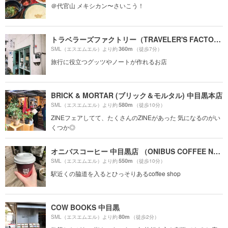
＠代官山 メキシカン〜さいこう！
トラベラーズファクトリー（TRAVELER'S FACTORY）
360m
SML（エスエムエル）より約
（徒歩7分）
旅行に役立つグッツやノートが作れるお店
BRICK & MORTAR (ブリック＆モルタル) 中目黒本店
580m
SML（エスエムエル）より約
（徒歩10分）
ZINEフェアしてて、たくさんのZINEがあった 気になるのがい
くつか◎
オニバスコーヒー 中目黒店 （ONIBUS COFFEE NAKAMEGURO）
550m
SML（エスエムエル）より約
（徒歩10分）
駅近くの脇道を入るとひっそりあるcoffee shop
COW BOOKS 中目黒
80m
SML（エスエムエル）より約
（徒歩2分）