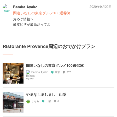
Bamba Ayako
2020年9月22日
間違いなしの東京グルメ100選🤤💓
おめぐ情報〜
薄皮ピザが最高だってよ
Ristorante Provence周辺のおでかけプラン
間違いなしの東京グルメ100選🤤💓
Bamba Ayako
東京
273
やまなしましまし 山梨
ともも
山梨
0