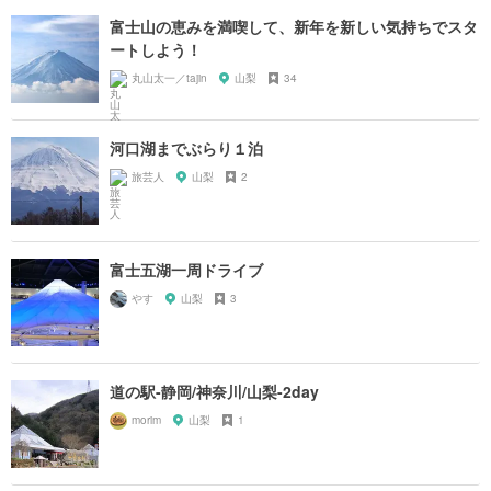
富士山の恵みを満喫して、新年を新しい気持ちでスタ
ートしよう！
丸山太一／tajin
山梨
34
河口湖までぶらり１泊
旅芸人
山梨
2
富士五湖一周ドライブ
やす
山梨
3
道の駅-静岡/神奈川/山梨-2day
morim
山梨
1