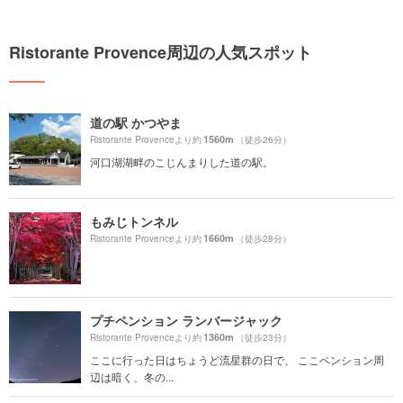
Ristorante Provence周辺の人気スポット
道の駅 かつやま
1560m
Ristorante Provenceより約
（徒歩26分）
河口湖湖畔のこじんまりした道の駅。
もみじトンネル
1660m
Ristorante Provenceより約
（徒歩28分）
プチペンション ランバージャック
1360m
Ristorante Provenceより約
（徒歩23分）
ここに行った日はちょうど流星群の日で、 ここペンション周
辺は暗く、冬の...