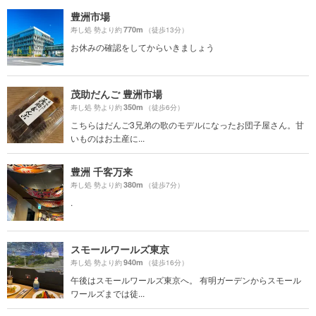
豊洲市場
770m
寿し処 勢より約
（徒歩13分）
お休みの確認をしてからいきましょう
茂助だんご 豊洲市場
350m
寿し処 勢より約
（徒歩6分）
こちらはだんご3兄弟の歌のモデルになったお団子屋さん。甘
いものはお土産に...
豊洲 千客万来
380m
寿し処 勢より約
（徒歩7分）
.
スモールワールズ東京
940m
寿し処 勢より約
（徒歩16分）
午後はスモールワールズ東京へ。 有明ガーデンからスモール
ワールズまでは徒...