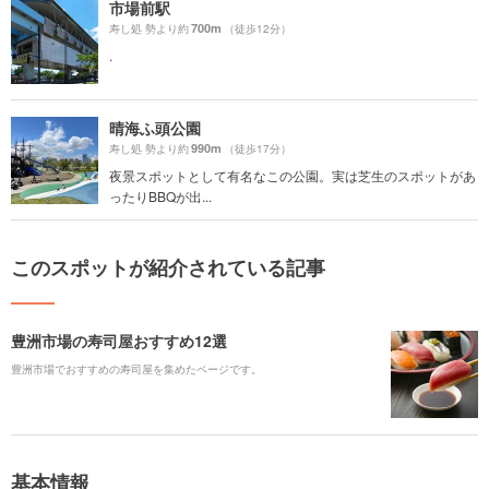
市場前駅
700m
寿し処 勢より約
（徒歩12分）
.
晴海ふ頭公園
990m
寿し処 勢より約
（徒歩17分）
夜景スポットとして有名なこの公園。実は芝生のスポットがあ
ったりBBQが出...
このスポットが紹介されている記事
豊洲市場の寿司屋おすすめ12選
豊洲市場でおすすめの寿司屋を集めたページです。
基本情報