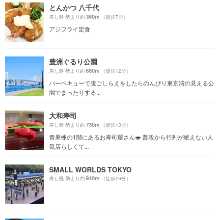
とんかつ 八千代
360m
寿し処 勢より約
（徒歩7分）
アジフライ定食
豊洲ぐるり公園
680m
寿し処 勢より約
（徒歩12分）
バーベキューで腹ごしらえをしたらのんびり東京湾の見える公
園でまったりする...
大和寿司
730m
寿し処 勢より約
（徒歩13分）
青果棟の1階にあるお寿司屋さん🍣 普段から行列が絶えない人
気店らしくて...
SMALL WORLDS TOKYO
940m
寿し処 勢より約
（徒歩16分）