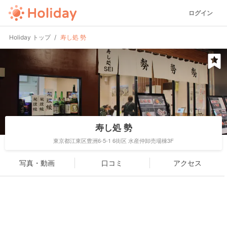
ログイン
Holiday トップ
寿し処 勢
寿し処 勢
東京都江東区豊洲6-5-1 6街区 水産仲卸売場棟3F
写真・動画
口コミ
アクセス