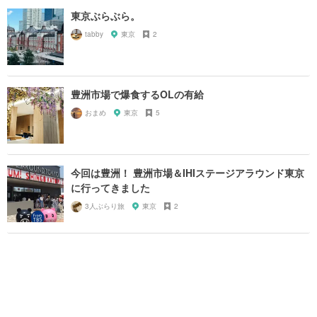
東京ぶらぶら。
tabby
東京
2
豊洲市場で爆食するOLの有給
おまめ
東京
5
今回は豊洲！ 豊洲市場＆IHIステージアラウンド東京
に行ってきました
3人ぶらり旅
東京
2