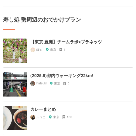
寿し処 勢周辺のおでかけプラン
【東京 豊洲】チームラボ⭐︎プラネッツ
ぽぉ
東京
1
(2025.8)都内ウォーキング22km!
hatsuki
東京
0
カレーまとめ
ふうこ
東京
150