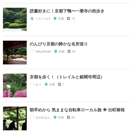
読書好きに！京都下鴨〜一乗寺の街歩き
くだくらげ
京都
15
のんびり京都の静かな名所巡り
takuji-ikeda
京都
35
京都を歩く！（トレイルと銀閣寺周辺）
むー
京都
7
朝早めから 気ままな自転車ローカル旅 ☀ 出町柳発
おがわはん
京都
30