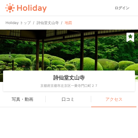
ログイン
Holiday トップ
詩仙堂丈山寺
地図
詩仙堂丈山寺
京都府京都市左京区一乗寺門口町２７
写真・動画
口コミ
アクセス