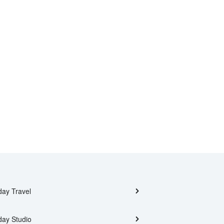
day Travel
day Studio