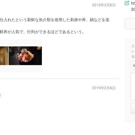
h
2019年3月8日
3
仕入れたという新鮮な魚介類を使用した刺身や丼、鍋などを楽
鮮丼が人気で、行列ができるほどであるという。
ス
い
る
2019年2月8日
！