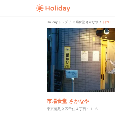
Holiday トップ
市場食堂 さかなや
口コミ
市場食堂 さかなや
東京都足立区千住４丁目１１-６