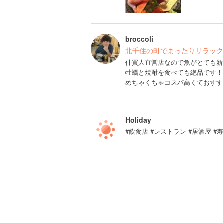
broccoli
北千住の町でまったりリラック
仲買人直営店なので魚がとても新
牡蠣と焼酎を食べても絶品です！
めちゃくちゃコスパ高くておすす
Holiday
#飲食店 #レストラン #居酒屋 #