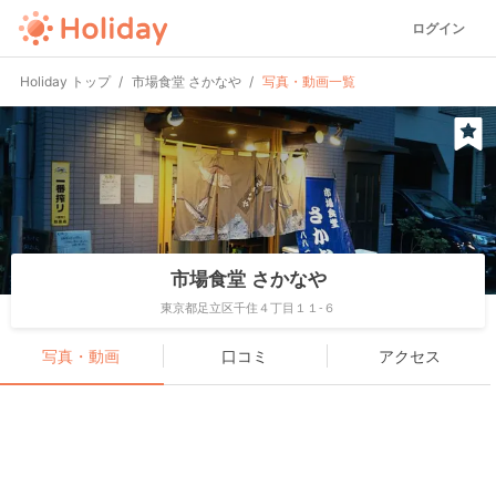
ログイン
Holiday トップ
市場食堂 さかなや
写真・動画一覧
市場食堂 さかなや
東京都足立区千住４丁目１１-６
写真・動画
口コミ
アクセス