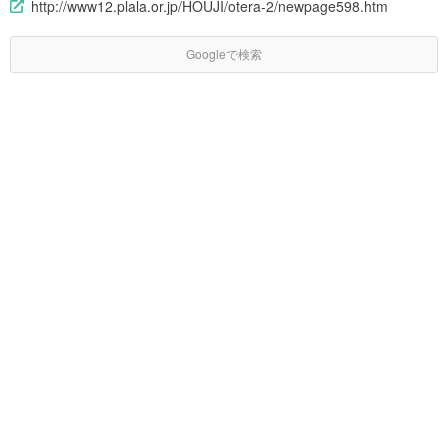
http://www12.plala.or.jp/HOUJI/otera-2/newpage598.htm
Googleで検索