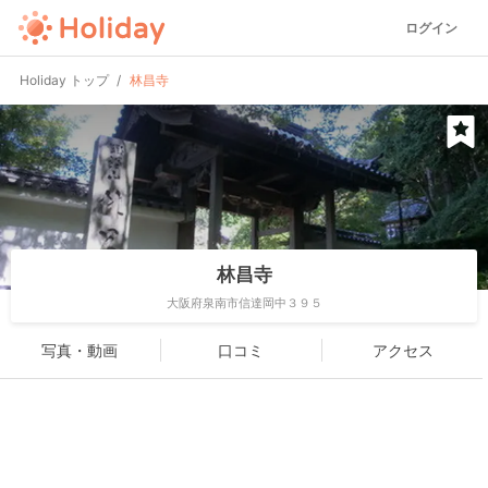
ログイン
Holiday トップ
林昌寺
林昌寺
大阪府泉南市信達岡中３９５
写真・動画
口コミ
アクセス