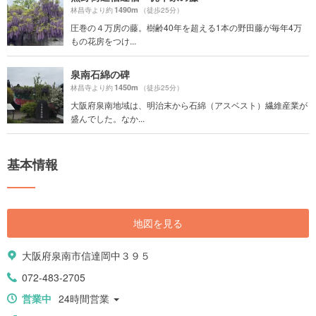
1490m
林昌寺より約
（徒歩25分）
圧巻の４万房の藤。樹齢40年を超える1本の野田藤が毎年4万
もの花房をつけ...
泉南石綿の碑
1450m
林昌寺より約
（徒歩25分）
大阪府泉南地域は、明治末から石綿（アスベスト）繊維産業が
盛んでした。なか...
基本情報
地図を見る
大阪府泉南市信達岡中３９５
072-483-2705
営業中
24時間営業