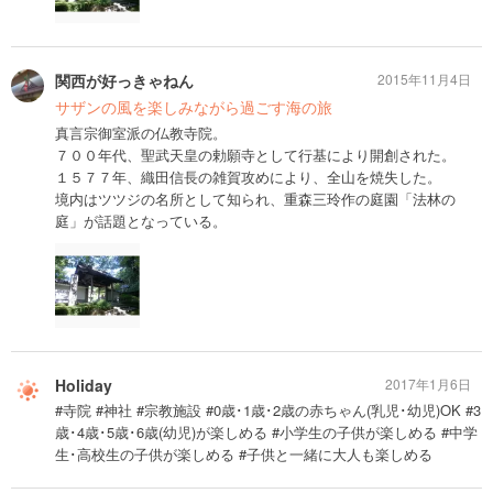
関西が好っきゃねん
2015年11月4日
サザンの風を楽しみながら過ごす海の旅
真言宗御室派の仏教寺院。
７００年代、聖武天皇の勅願寺として行基により開創された。
１５７７年、織田信長の雑賀攻めにより、全山を焼失した。
境内はツツジの名所として知られ、重森三玲作の庭園「法林の
庭」が話題となっている。
Holiday
2017年1月6日
#寺院 #神社 #宗教施設 #0歳･1歳･2歳の赤ちゃん(乳児･幼児)OK #3
歳･4歳･5歳･6歳(幼児)が楽しめる #小学生の子供が楽しめる #中学
生･高校生の子供が楽しめる #子供と一緒に大人も楽しめる