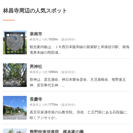
林昌寺周辺の人気スポット
泉南市
1520m
林昌寺より約
（徒歩26分）
観光案内板は、ＪＲ西日本阪和線の新家駅と和泉砂川駅、南海
電車本線の岡田浦...
男神社
1890m
林昌寺より約
（徒歩32分）
祭神は、彦五瀬命、神日本磐余彦命、天児屋根命、熊野速玉
神、若宮事代主神、...
長慶寺
1770m
林昌寺より約
（徒歩30分）
真言宗泉涌寺派の仏教寺院。 別名、仁王門前にある石段脇に
咲くアジサイが...
熊野街道信達宿 梶本家の藤