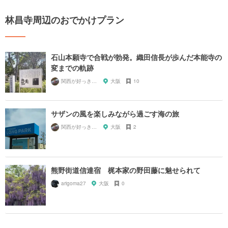
林昌寺周辺のおでかけプラン
石山本願寺で合戦が勃発。織田信長が歩んだ本能寺の
変までの軌跡
関西が好っきゃねん
大阪
10
サザンの風を楽しみながら過ごす海の旅
関西が好っきゃねん
大阪
2
熊野街道信達宿 梶本家の野田藤に魅せられて
arigoma27
大阪
0