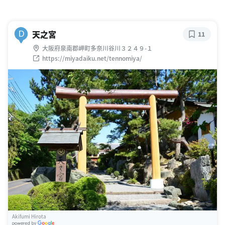
天之宮
D
11
大阪府泉南郡岬町多奈川谷川３２４９-１
https://miyadaiku.net/tennomiya/
Akifumi Hirota
G