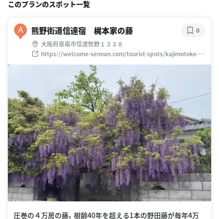
このプランのスポット一覧
熊野街道信達宿 梶本家の藤
A
0
大阪府泉南市信達牧野１３３８
https://welcome-sennan.com/tourist-spots/kajimotoke-
fuji
圧巻の４万房の藤。樹齢40年を超える1本の野田藤が毎年4万