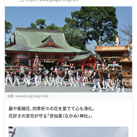
sa=t&rct=j&q=&esrc=s&source=web&cd=1&cad=rja&uact=
8&ved=0CCgQFjAA&url=http://www.nakami.org/&ei=6EEl
U6ewEoWqkwXctICIAQ&usg=AFQjCNHnyR4yIh94ybkNjCa
CGuVRLmbNnQ&sig2=aiy9QyQ9r01s_3y_uTqAkw&bvm=bv
.62922401,d.dGI
出典：
nakami.org/saigi.html
藤や紫陽花、四季折々の花を愛でて心も浄化。
花好きの宮司が守る「奈加美（なかみ）神社」。