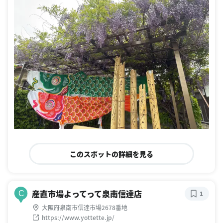
このスポットの詳細を見る
産直市場よってって泉南信達店
C
1
大阪府泉南市信達市場2678番地
https://www.yottette.jp/