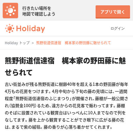
行きたい場所を
アプリで開く
地図で確認しよう
ログイン
Holiday トップ
熊野街道信達宿 梶本家の野田藤に魅せられて
熊野街道信達宿 梶本家の野田藤に魅
せられて
古い街並みが残る熊野街道に樹齢40年を超える1本の野田藤が毎年
4万もの花房をつけます。4月中旬から下旬の藤の見頃には、一週間
程度「熊野街道信達宿のふじまつり」が開催され、藤棚が一般公開さ
れ（協賛金100円）るため、遠方からの花見客で賑わってます。藤棚
のそばに設置されている観賞台はいっぺんに10人までなので列を
なしてます。藤を上から観賞することができ眼下に広がる藤の花
は、まるで紫の絨毯。藤の香りが心落ち着かせてくれます。