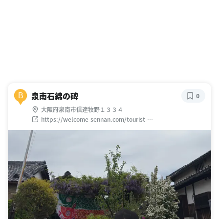
泉南石綿の碑
B
0
大阪府泉南市信達牧野１３３４
https://welcome-sennan.com/tourist-
spots/sennan_asbestos