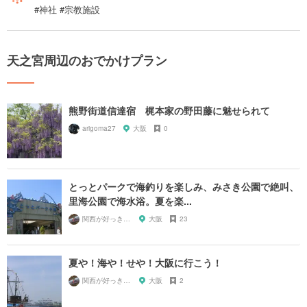
#神社 #宗教施設
天之宮周辺のおでかけプラン
熊野街道信達宿 梶本家の野田藤に魅せられて
arigoma27
大阪
0
とっとパークで海釣りを楽しみ、みさき公園で絶叫、
里海公園で海水浴。夏を楽...
関西が好っきゃねん
大阪
23
夏や！海や！せや！大阪に行こう！
関西が好っきゃねん
大阪
2