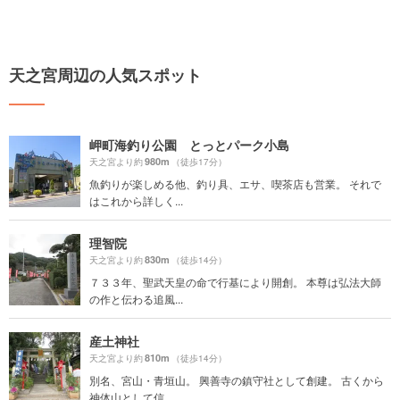
天之宮周辺の人気スポット
岬町海釣り公園 とっとパーク小島
980m
天之宮より約
（徒歩17分）
魚釣りが楽しめる他、釣り具、エサ、喫茶店も営業。 それで
はこれから詳しく...
理智院
830m
天之宮より約
（徒歩14分）
７３３年、聖武天皇の命で行基により開創。 本尊は弘法大師
の作と伝わる追風...
産土神社
810m
天之宮より約
（徒歩14分）
別名、宮山・青垣山。 興善寺の鎮守社として創建。 古くから
神体山として信...