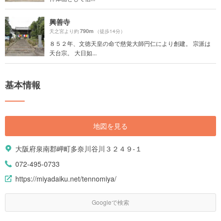
興善寺
790m
天之宮より約
（徒歩14分）
８５２年、文徳天皇の命で慈覚大師円仁により創建。 宗派は
天台宗。 大日如...
基本情報
地図を見る
大阪府泉南郡岬町多奈川谷川３２４９-１
072-495-0733
https://miyadaiku.net/tennomiya/
Googleで検索