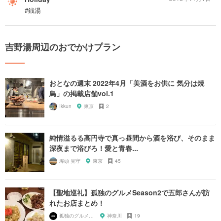
#銭湯
吉野湯周辺のおでかけプラン
おとなの週末 2022年4月「美酒をお供に 気分は焼
鳥」の掲載店舗vol.1
Ikkun
東京
2
純情溢るる高円寺で真っ昼間から酒を浴び、そのまま
深夜まで浴びろ！愛と青春...
埠頭 見守
東京
45
【聖地巡礼】孤独のグルメSeason2で五郎さんが訪
れたお店まとめ！
孤独のグルメ大好き芸人
神奈川
19