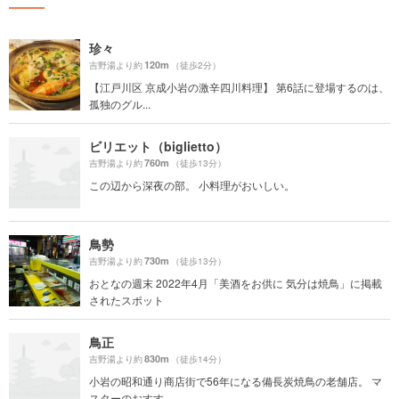
珍々
120m
吉野湯より約
（徒歩2分）
【江戸川区 京成小岩の激辛四川料理】 第6話に登場するのは、
孤独のグル...
ビリエット（biglietto）
760m
吉野湯より約
（徒歩13分）
この辺から深夜の部。 小料理がおいしい。
鳥勢
730m
吉野湯より約
（徒歩13分）
おとなの週末 2022年4月「美酒をお供に 気分は焼鳥」に掲載
されたスポット
鳥正
830m
吉野湯より約
（徒歩14分）
小岩の昭和通り商店街で56年になる備長炭焼鳥の老舗店。 マ
スターのおすす...