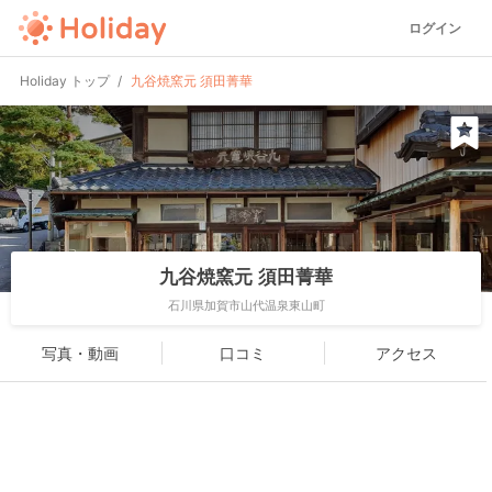
ログイン
Holiday トップ
九谷焼窯元 須田菁華
九谷焼窯元 須田菁華
石川県加賀市山代温泉東山町
写真・動画
口コミ
アクセス