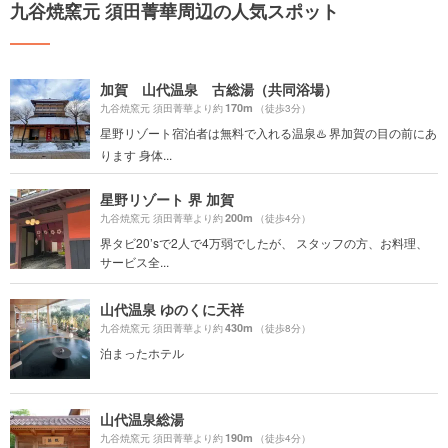
九谷焼窯元 須田菁華周辺の人気スポット
加賀 山代温泉 古総湯（共同浴場）
170m
九谷焼窯元 須田菁華より約
（徒歩3分）
星野リゾート宿泊者は無料で入れる温泉♨️ 界加賀の目の前にあ
ります 身体...
星野リゾート 界 加賀
200m
九谷焼窯元 須田菁華より約
（徒歩4分）
界タビ20’sで2人で4万弱でしたが、 スタッフの方、お料理、
サービス全...
山代温泉 ゆのくに天祥
430m
九谷焼窯元 須田菁華より約
（徒歩8分）
泊まったホテル
山代温泉総湯
190m
九谷焼窯元 須田菁華より約
（徒歩4分）