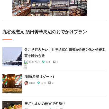
九谷焼窯元 須田菁華周辺のおでかけプラン
冬こそ行きたい！世界遺産白川郷❄️伝統文化と伝統工
芸を味わう旅
藤岡 なお
石川
6
加賀(星野リゾート)
chiiiiii
石川
2
蟹ざんまいの宿🦀で冬籠り