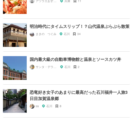
アツラエおすすめ旅プラン！
兵庫
11
明治時代にタイムスリップ！？山代温泉ぶらぶら散策
まきの つぐみ
石川
34
国内最大級の自動車博物館と温泉とソースカツ丼
サンタ・デラックス
石川
2
恐竜好き女子のあまりに最高だった石川福井一人旅3
日目加賀温泉郷
sa
石川
8