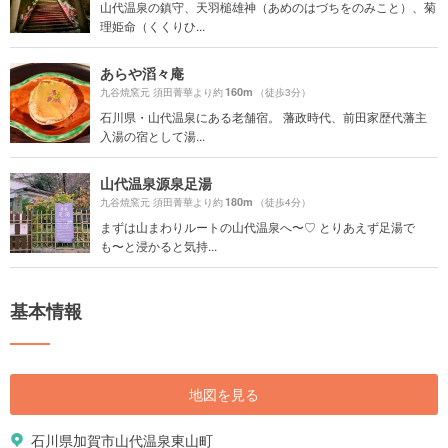
山代温泉の鎮守、天羽槌雄神（あめのはづちをのみこと）、菊
理姫命（くくりひ...
あらや滔々庵
160m
九谷焼窯元 須田菁華より約
（徒歩3分）
石川県・山代温泉にある老舗宿。 藩政時代、前田家歴代藩主
入湯の宿として湯...
山代温泉源泉足湯
180m
九谷焼窯元 須田菁華より約
（徒歩4分）
まずは山まわりルートの山代温泉へ〜♡ とりあえず足湯で
も〜と浸かると気持...
基本情報
地図を見る
石川県加賀市山代温泉東山町