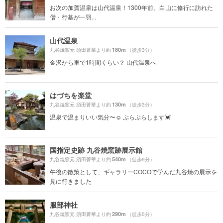
お次の加賀温泉は山代温泉！1300年前、白山に修行に訪れた
僧・行基が一羽...
山代温泉
180m
九谷焼窯元 須田菁華より約
（徒歩3分）
金沢から車で1時間くらい？ 山代温泉へ
はづちを楽堂
130m
九谷焼窯元 須田菁華より約
（徒歩3分）
温泉で温まりいい気分〜☺️ ぶらぶらします💓
国指定史跡 九谷焼窯跡展示館
540m
九谷焼窯元 須田菁華より約
（徒歩9分）
午後の散策として、ギャラリーCOCOで学んだ九谷焼の展示を
見に行きました
服部神社
290m
九谷焼窯元 須田菁華より約
（徒歩5分）