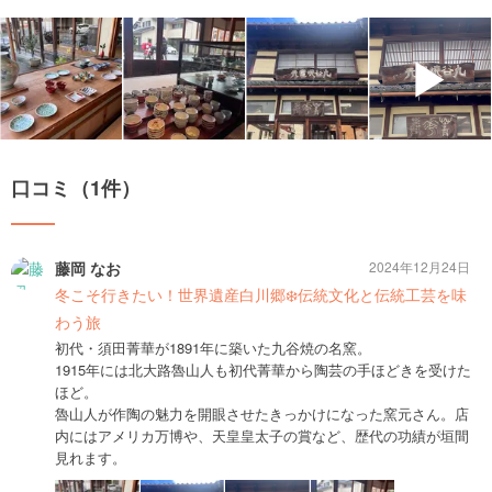
▶
口コミ（1件）
藤岡 なお
2024年12月24日
冬こそ行きたい！世界遺産白川郷❄️伝統文化と伝統工芸を味
わう旅
初代・須田菁華が1891年に築いた九谷焼の名窯。
1915年には北大路魯山人も初代菁華から陶芸の手ほどきを受けた
ほど。
魯山人が作陶の魅力を開眼させたきっかけになった窯元さん。店
内にはアメリカ万博や、天皇皇太子の賞など、歴代の功績が垣間
見れます。