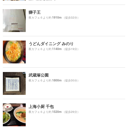
獅子王
1910m
夜カフェ６より約
（徒歩32分）
うどんダイニング みのり
1140m
夜カフェ６より約
（徒歩19分）
武蔵塚公園
1800m
夜カフェ６より約
（徒歩30分）
上海小厨 千包
1520m
夜カフェ６より約
（徒歩26分）