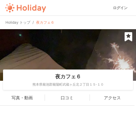
ログイン
Holiday トップ
夜カフェ６
夜カフェ６
熊本県菊池郡菊陽町武蔵ヶ丘北２丁目１５-１０
写真・動画
口コミ
アクセス