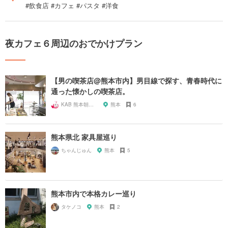
#飲食店 #カフェ #パスタ #洋食
夜カフェ６周辺のおでかけプラン
【男の喫茶店@熊本市内】男目線で探す、青春時代に
通った懐かしの喫茶店。
KAB 熊本朝日放送
熊本
6
熊本県北 家具屋巡り
ちゃんじゅん
熊本
5
熊本市内で本格カレー巡り
タケノコ
熊本
2