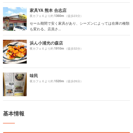
家具YA 熊本 合志店
1360m
夜カフェ６より約
（徒歩23分）
セール期間で安く家具があり、シーズンによっては在庫の種類
も変わる。店員さ...
浜ん小浦光の森店
1910m
夜カフェ６より約
（徒歩32分）
味民
1520m
夜カフェ６より約
（徒歩26分）
基本情報