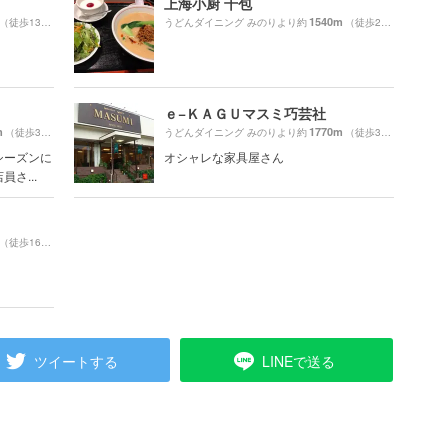
上海小厨 千包
1540m
（徒歩13分）
うどんダイニング みのりより約
（徒歩26分）
ｅ−ＫＡＧＵマスミ巧芸社
m
1770m
（徒歩32分）
うどんダイニング みのりより約
（徒歩30分）
シーズンに
オシャレな家具屋さん
さ...
（徒歩16分）
ツイートする
LINEで送る