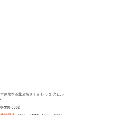
熊本県熊本市北区楠６丁目１-５２ 光ビル
F
96-338-0882
営業時間外
11:00～15:00, 17:30～21:00