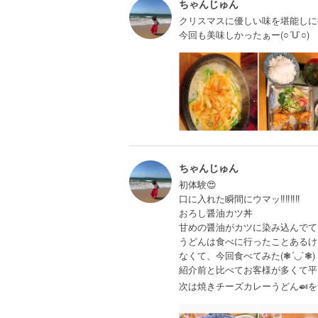
ちゃんじゅん
クリスマスに優しい味を堪能しに
今回も美味しかったぁー(○´U`○)
ちゃんじゅん
初体験😍
口に入れた瞬間にウマッ‼️‼️‼️‼️
おろし醤油カツ丼
甘めの醤油がカツに染み込んでて
うどんは食べに行ったことあるけ
なくて、今回食べてみた(❃´◡`❃)
紹介前と比べてお客様が多くて平
次は焼きチーズカレーうどん🍛を