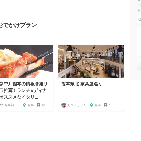
い
る
おでかけプラン
新中》熊本の情報番組サ
熊本県北 家具屋巡り
ラ推薦！ランチ&ディナ
オススメなイタリ...
KAB 熊本朝日放送
熊本
18
ちゃんじゅん
熊本
5