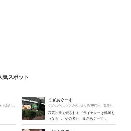
人気スポット
まざあぐーす
m
1070m
（徒歩19分）
うどんダイニング みのりより約
（徒歩18分）
武蔵ヶ丘で愛されるドライカレーは鶴屋も
うなる 。 その名も「まざあぐーす...