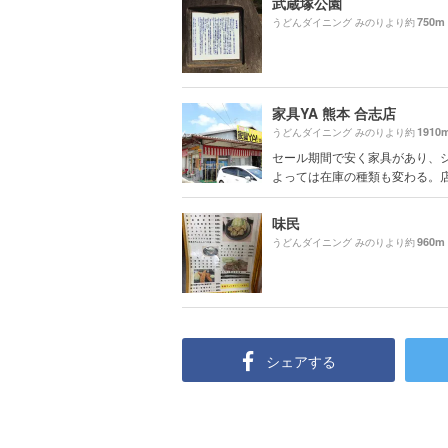
武蔵塚公園
750m
うどんダイニング みのりより約
家具YA 熊本 合志店
1910
うどんダイニング みのりより約
セール期間で安く家具があり、
よっては在庫の種類も変わる。店員
味民
960m
うどんダイニング みのりより約
シェアする