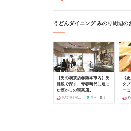
うどんダイニング みのり周辺の
【男の喫茶店@熊本市内】男
《更
目線で探す、青春時代に通っ
タブ
た懐かしの喫茶店。
ーに
KAB 熊本朝日放送
熊本
6