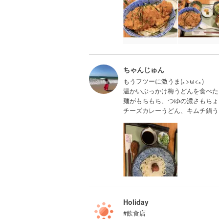
ちゃんじゅん
もうフツーに激うま(｡>ω<｡)
温かいぶっかけ梅うどんを食べた
麺がもちもち、つゆの濃さもちょ
チーズカレーうどん、キムチ鍋う
Holiday
#飲食店