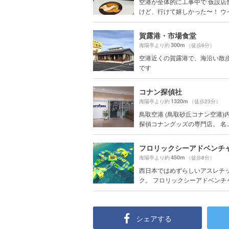
空港が全体的に工事中で 仮設店
けど、行けて嬉しかった〜！ ウイン
賀露港・市場食堂
300m
海陽亭より約
（徒歩6分）
空港近くの賀露港で、海沿い散
です
コナン探偵社
1320m
海陽亭より約
（徒歩23分）
鳥取空港 (鳥取砂丘コナン空港)
探偵コナングッズの専門店。 名..
450m
海陽亭より約
（徒歩8分）
西日本ではめずらしいアスレチ
ク。 フロリックシーアドベンチャー
シェアする