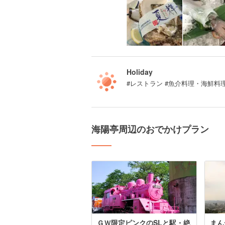
Holiday
#レストラン #魚介料理・海鮮料理
海陽亭周辺のおでかけプラン
ＧＷ限定ピンクのSLと駅・絶
まん