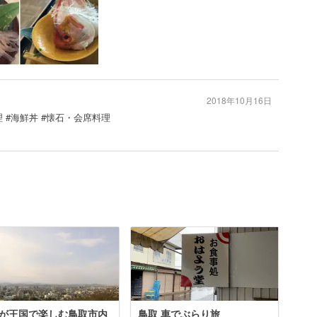
2018年10月16日
 #海鮮丼 #懐石・会席料理
が王国で楽しむ鳥取市内
鳥取 車でぶらり旅