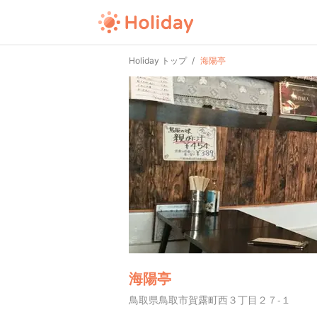
Holiday トップ
海陽亭
海陽亭
鳥取県鳥取市賀露町西３丁目２７-１