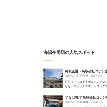
海陽亭周辺の人気スポット
鳥取空港（鳥取砂丘コナン
1380m
海陽亭より約
（徒歩23分）
空港は小さめですがコナンファ
らないスポットです。トリックアー
すなば珈琲 鳥取砂丘コナン
1360m
海陽亭より約
（徒歩23分）