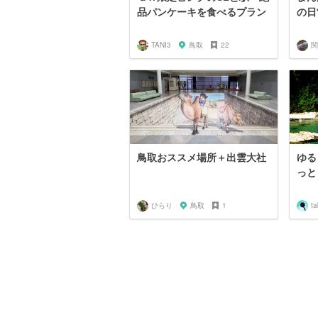
品パンケーキを食べるプラン
の日
TANI3
鳥取
22
鳥取おススメ場所＋出雲大社
ゆる
っと
ひらり
鳥取
1
ta