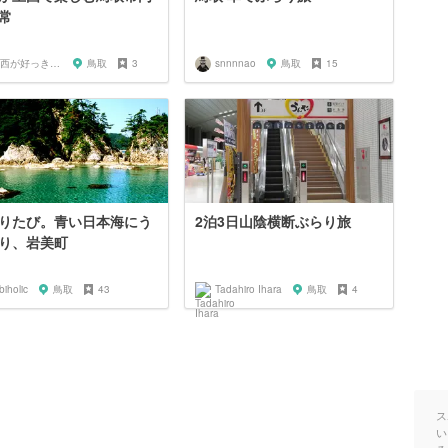
常
関西が好っきゃねん
鳥取
3
snnnnao
鳥取
15
りたび。青い日本海にう
2泊3日山陰横断ぶらり旅
り、岩美町
biholic
鳥取
43
Tadahiro Ihara
鳥取
4
ス
い