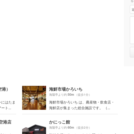
る
空港）
海鮮市場かろいち
50m
海陽亭より約
（徒歩1分）
ンにはたま
海鮮市場かろいち は、農産物・飲食店・
ト...
海鮮店が集まった総合施設です。 （...
空港店
かにっこ館
60m
海陽亭より約
（徒歩2分）