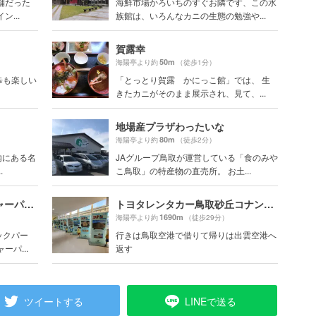
舗だった
海鮮市場かろいちのすぐお隣です、この水
...
族館は、いろんなカニの生態の勉強や...
賀露幸
50m
海陽亭より約
（徒歩1分）
歩も楽しい
「とっとり賀露 かにっこ館」では、 生
きたカニがそのまま展示され、見て、...
地場産プラザわったいな
80m
海陽亭より約
（徒歩2分）
内にある名
JAグループ鳥取が運営している「食のみや
.
こ鳥取」の特産物の直売所。 お土...
フロリックシーアドベンチャーパーク浦富
トヨタレンタカー鳥取砂丘コナン空港店
1690m
海陽亭より約
（徒歩29分）
ックパー
行きは鳥取空港で借りて帰りは出雲空港へ
パ...
返す
ツイートする
LINEで送る