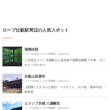
ロープ比叡駅周辺の人気スポット
瑠璃光院
1270m
ロープ比叡駅より約
（徒歩22分）
二日目はココ！ 京都駅から烏丸線で国際会館駅で下車。 そこ
からバスかタク...
比叡山延暦寺
1370m
ロープ比叡駅より約
（徒歩23分）
【西畑くん】テレビ朝日「バスサンド」ロケ地 ・根本中堂 ・
総本堂
エクシブ京都 八瀬離宮
1480m
ロープ比叡駅より約
（徒歩25分）