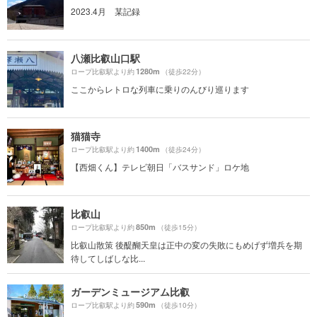
2023.4月 某記録
八瀬比叡山口駅
1280m
ロープ比叡駅より約
（徒歩22分）
ここからレトロな列車に乗りのんびり巡ります
猫猫寺
1400m
ロープ比叡駅より約
（徒歩24分）
【西畑くん】テレビ朝日「バスサンド」ロケ地
比叡山
850m
ロープ比叡駅より約
（徒歩15分）
比叡山散策 後醍醐天皇は正中の変の失敗にもめげず増兵を期
待してしばしな比...
ガーデンミュージアム比叡
590m
ロープ比叡駅より約
（徒歩10分）