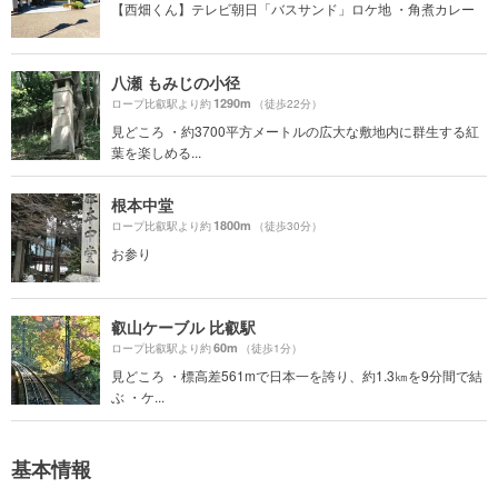
【西畑くん】テレビ朝日「バスサンド」ロケ地 ・角煮カレー
八瀬 もみじの小径
1290m
ロープ比叡駅より約
（徒歩22分）
見どころ ・約3700平方メートルの広大な敷地内に群生する紅
葉を楽しめる...
根本中堂
1800m
ロープ比叡駅より約
（徒歩30分）
お参り
叡山ケーブル 比叡駅
60m
ロープ比叡駅より約
（徒歩1分）
見どころ ・標高差561mで日本一を誇り、約1.3㎞を9分間で結
ぶ ・ケ...
基本情報