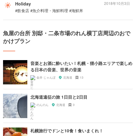
Holiday
2018年10月3日
#飲食店 #魚介料理・海鮮料理 #海鮮丼
魚屋の台所 別邸・二条市場のれん横丁店周辺のおで
かけプラン
音楽とお酒に酔いたい！札幌・狸小路エリアで楽しめ
る日本の音楽、世界の音楽
金井 じゃんぼ
北海道
13
北海道遠征の旅 1日目と2日目
のんのん
北海道
0
札幌旅行でドンと10食！食いまくれ！