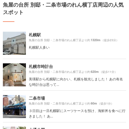
魚屋の台所 別邸・二条市場のれん横丁店周辺の人気
スポット
札幌駅
1320m
魚屋の台所 別邸・二条市場のれん横丁店より約
（徒歩23分）
札幌駅人多い
札幌市時計台
620m
魚屋の台所 別邸・二条市場のれん横丁店より約
（徒歩11分）
美瑛駅から札幌駅に向かい、札幌を観光しました！ あの有名
な時計台は思って...
二条市場
60m
魚屋の台所 別邸・二条市場のれん横丁店より約
（徒歩1分）
３日目は一旦札幌駅にスーツケースを預け、海鮮丼を食べに行
きました！ あ...