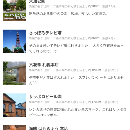
大通公園
980m
魚屋の台所 別邸・二条市場のれん横丁店より約
（徒歩17分）
開放感のある街中の公園、広場。夜もいい雰囲気。
さっぽろテレビ塔
360m
魚屋の台所 別邸・二条市場のれん横丁店より約
（徒歩7分）
そのまま歩いてテレビ塔に行きました！ 大きく存在感を放っ
てくれるので、そ...
六花亭 札幌本店
1290m
魚屋の台所 別邸・二条市場のれん横丁店より約
（徒歩22分）
午前中だと並ばず入れました！ スフレパンケーキはありませ
ん🙅‍♀️
サッポロビール園
1700m
魚屋の台所 別邸・二条市場のれん横丁店より約
（徒歩29分）
レンガ造りの煙突に描かれた赤い星のマーク。これはサッポロ
ビールのシンボル...
海味 はちきょう 本店