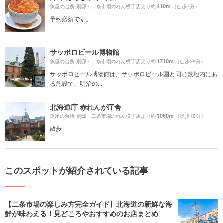
410m
魚屋の台所 別邸・二条市場のれん横丁店より約
（徒歩7分）
予約必須です。
サッポロビール博物館
1710m
魚屋の台所 別邸・二条市場のれん横丁店より約
（徒歩29分）
サッポロビール博物館は、サッポロビール園と同じ敷地内にあ
る施設で、明治の...
北海道庁 赤れんが庁舎
1060m
魚屋の台所 別邸・二条市場のれん横丁店より約
（徒歩18分）
散歩
このスポットが紹介されている記事
【二条市場の楽しみ方完全ガイド】北海道の新鮮な海
鮮が味わえる！見どころやおすすめのお店まとめ