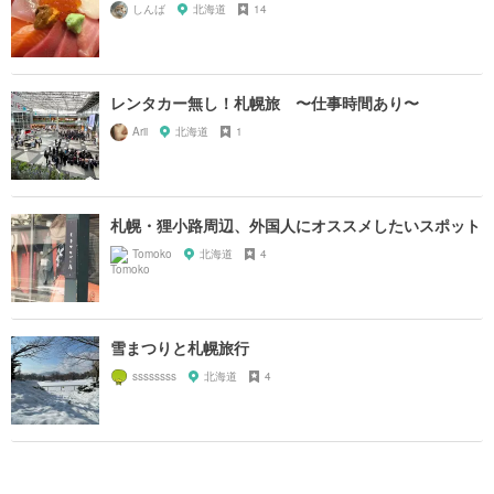
しんば
北海道
14
レンタカー無し！札幌旅 〜仕事時間あり〜
Arii
北海道
1
札幌・狸小路周辺、外国人にオススメしたいスポット
Tomoko
北海道
4
雪まつりと札幌旅行
ssssssss
北海道
4