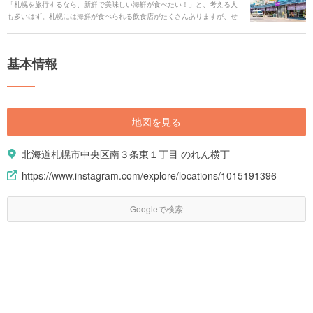
「札幌を旅行するなら、新鮮で美味しい海鮮が食べたい！」と、考える人
も多いはず。札幌には海鮮が食べられる飲食店がたくさんありますが、せ
っかくなら雰囲気抜群の市場で食事をしてはいかがでしょうか。札幌の中
心地にある二条市場では、獲れたての新鮮な海鮮がその場で食べられるの
です。 今回の記事では、美味しい海鮮が食べたい人に向けて二条市場の楽
基本情報
しみ方を解説します。おすすめの飲食店も紹介しますので、ぜひ朝食やラ
ンチの参考にしてください。
地図を見る
北海道札幌市中央区南３条東１丁目 のれん横丁
https://www.instagram.com/explore/locations/1015191396
Googleで検索