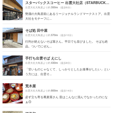
スターバックスコーヒー 出雲大社店（STARBUCKS COFFEE）
350m
出雲大社大鳥居より約
（徒歩6分）
勢溜の大鳥居前にあるリージョナルランドマークストア。出雲
大社をモチーフに...
そば処 田中屋
570m
出雲大社大鳥居より約
（徒歩10分）
行列が絶えないそば屋さん。平日でも並びました。 そばも絶
品。ついでにぜん...
手打ち出雲そば えにし
430m
出雲大社大鳥居より約
（徒歩8分）
「甘いものじゃなくて、しっかりとしたお食事がしたい」とい
う方には、出雲そ...
荒木屋
800m
出雲大社大鳥居より約
（徒歩14分）
必ず立ち寄る蕎麦屋さん 昔はこんなに混んでなかったのにな
ぁ🙃