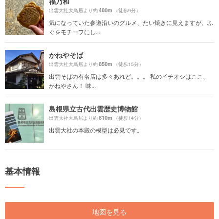
福乃和
480m
出雲大社大鳥居より約
（徒歩9分）
気になっていた参道沿いのグルメ、たい焼きに見えますが、ふ
ぐをモチーフにし...
かねやそば
850m
出雲大社大鳥居より約
（徒歩15分）
出雲そばの有名店は多々あれど。。。 私のイチオシはここ、
かねやさん！ 味...
島根県立古代出雲歴史博物館
810m
出雲大社大鳥居より約
（徒歩14分）
出雲大社の本殿の模型は必見です。
基本情報
地図を見る