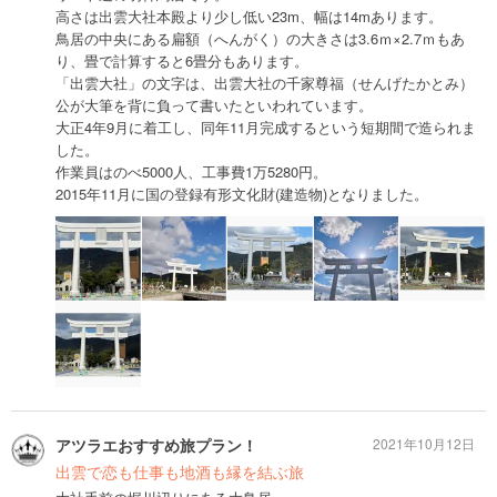
高さは出雲大社本殿より少し低い23m、幅は14mあります。
鳥居の中央にある扁額（へんがく）の大きさは3.6ｍ×2.7ｍもあ
り、畳で計算すると6畳分もあります。
「出雲大社」の文字は、出雲大社の千家尊福（せんげたかとみ）
公が大筆を背に負って書いたといわれています。
大正4年9月に着工し、同年11月完成するという短期間で造られま
した。
作業員はのべ5000人、工事費1万5280円。
2015年11月に国の登録有形文化財(建造物)となりました。
アツラエおすすめ旅プラン！
2021年10月12日
出雲で恋も仕事も地酒も縁を結ぶ旅