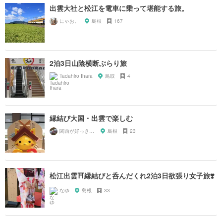
出雲大社と松江を電車に乗って堪能する旅。
にゃお。
島根
167
2泊3日山陰横断ぶらり旅
Tadahiro Ihara
鳥取
4
縁結び大国・出雲で楽しむ
関西が好っきゃねん
島根
23
松江出雲⛩縁結びと呑んだくれ2泊3日欲張り女子旅❣️
なゆ
島根
33