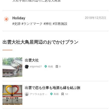
大社手前の堀川辺りにある大鳥居
Holiday
2018年12月2日
#史跡 #ランドマーク #神社 #宗教施設
出雲大社大鳥居周辺のおでかけプラン
出雲大社
arigoma27
島根
0
出雲で恋も仕事も地酒も縁を結ぶ旅
アツラエおすすめ旅プラン！
島根
12