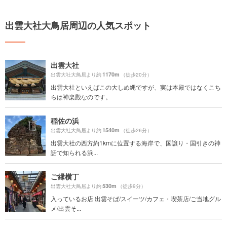
出雲大社大鳥居周辺の人気スポット
出雲大社
1170m
出雲大社大鳥居より約
（徒歩20分）
出雲大社といえばこの大しめ縄ですが、実は本殿ではなくこち
らは神楽殿なのです。
稲佐の浜
1540m
出雲大社大鳥居より約
（徒歩26分）
出雲大社の西方約1kmに位置する海岸で、国譲り・国引きの神
話で知られる浜...
ご縁横丁
530m
出雲大社大鳥居より約
（徒歩9分）
入っているお店 出雲そば/スイーツ/カフェ・喫茶店/ご当地グル
メ/出雲そ...