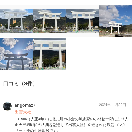
口コミ（3件）
arigoma27
2024年11月29日
出雲大社
1915年（大正4年）に北九州市小倉の篤志家の小林徳一郎により大
正天皇御即位の大典を記念して出雲大社に寄進された鉄筋コンク
リート造の明神鳥居です。