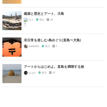
建築と歴史とアート、犬島
ゆう
岡山
39
非日常を楽しむ•島めぐり(直島〜犬島)
yfa96295
香川
7
アートからはじめよ。直島を満喫する旅
まぁや
香川
57