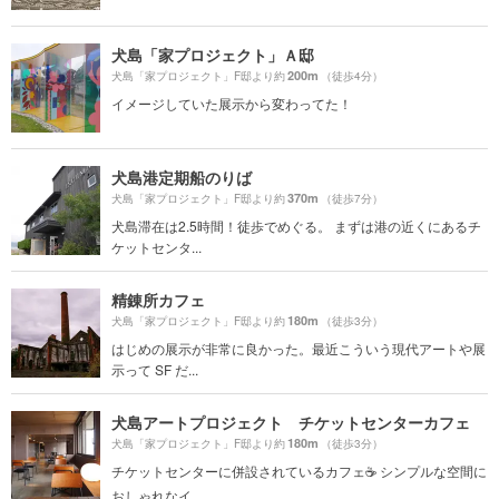
犬島「家プロジェクト」Ａ邸
200m
犬島「家プロジェクト」F邸より約
（徒歩4分）
イメージしていた展示から変わってた！
犬島港定期船のりば
370m
犬島「家プロジェクト」F邸より約
（徒歩7分）
犬島滞在は2.5時間！徒歩でめぐる。 まずは港の近くにあるチ
ケットセンタ...
精錬所カフェ
180m
犬島「家プロジェクト」F邸より約
（徒歩3分）
はじめの展示が非常に良かった。最近こういう現代アートや展
示って SF だ...
犬島アートプロジェクト チケットセンターカフェ
180m
犬島「家プロジェクト」F邸より約
（徒歩3分）
チケットセンターに併設されているカフェ☕️ シンプルな空間に
おしゃれなイ...