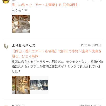
香川の島々で、アートを満喫する【2泊3日】
もくもく💭
よりみちさんぽ
2021年6月21日
【岡山・香川でアートを堪能】1泊2日で宇野〜直島〜犬島を
巡る、ひとり島旅
集落に点在するギャラリー。F邸では、モクモクと白い、植物や動
物に見えるオブジェが空間全体にダイナミックに表現されていま
した！
2018年11月17日