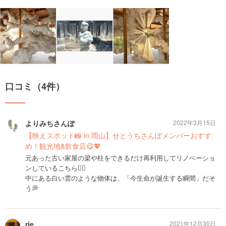
口コミ（4件）
よりみちさんぽ
2022年3月15日
【映えスポット📸 in 岡山】せとうちさんぽメンバーおすす
め！観光地&飲食店😋💖
元あった古い家屋の梁や柱をできるだけ再利用してリノベーショ
ンしているこちら💁‍♀️
中にある白い雲のような物体は、「今生命が誕生する瞬間」だそ
う💭
rie
2021年12月30日