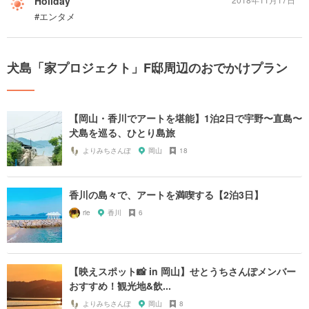
Holiday
#エンタメ
犬島「家プロジェクト」F邸周辺のおでかけプラン
【岡山・香川でアートを堪能】1泊2日で宇野〜直島〜
犬島を巡る、ひとり島旅
よりみちさんぽ
岡山
18
香川の島々で、アートを満喫する【2泊3日】
rie
香川
6
【映えスポット📸 in 岡山】せとうちさんぽメンバー
おすすめ！観光地&飲...
よりみちさんぽ
岡山
8