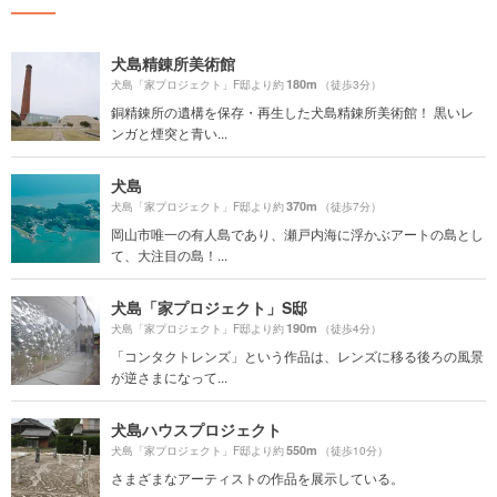
犬島精錬所美術館
180m
犬島「家プロジェクト」F邸より約
（徒歩3分）
銅精錬所の遺構を保存・再生した犬島精錬所美術館！ 黒いレ
ンガと煙突と青い...
犬島
370m
犬島「家プロジェクト」F邸より約
（徒歩7分）
岡山市唯一の有人島であり、瀬戸内海に浮かぶアートの島とし
て、大注目の島！...
犬島「家プロジェクト」S邸
190m
犬島「家プロジェクト」F邸より約
（徒歩4分）
「コンタクトレンズ」という作品は、レンズに移る後ろの風景
が逆さまになって...
犬島ハウスプロジェクト
550m
犬島「家プロジェクト」F邸より約
（徒歩10分）
さまざまなアーティストの作品を展示している。